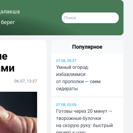
далакша
 берег
Популярное
не
07.08, 05:37
ами
Умный огород:
избавляемся
06.07, 13:37
от прополки — сеем
сидераты
07.08, 03:09
Готовы через 20 минут —
творожные булочки
на скорую руку: быстрый
рецепт к чаю