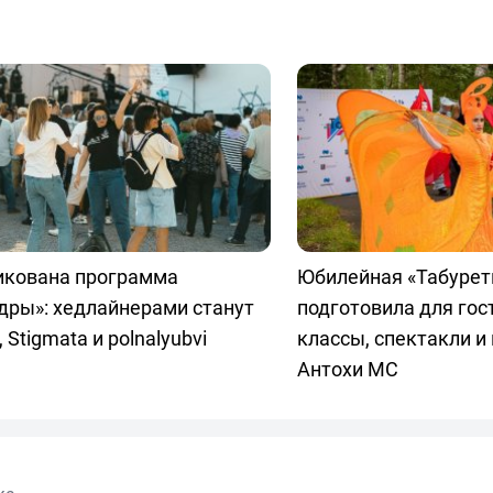
икована программа
Юбилейная «Табурет
дры»: хедлайнерами станут
подготовила для гос
 Stigmata и polnalyubvi
классы, спектакли и
Антохи МС