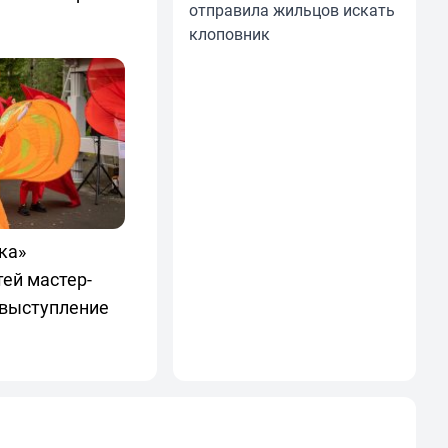
отправила жильцов искать
клоповник
ка»
тей мастер-
 выступление