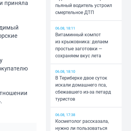
 и приняла
пьяный водитель устроил
смертельное ДТП
удимый
06.08, 18:11
Витаминный компот
орские
из крыжовника: делаем
простые заготовки —
сохраняем вкус лета
у
окупателю
06.08, 18:10
В Териберке двое суток
искали домашнего пса,
сбежавшего из-за петард
 отношении
туристов
.
06.08, 17:38
Косметолог рассказала,
нужно ли пользоваться