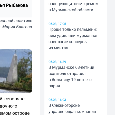
солнцезащитным кремом
ья Рыбакова
в Мурманской области
ионной политике
06.08, 17:05
: Мария Благова
Проще только пельмени:
чем удивляли мурманчан
советские консервы
из минтая
06.08, 16:39
В Мурманске 68-летний
водитель отправил
в больницу 19-летнего
парня
й: северяне
06.08, 16:03
В Снежногорске
адочного
управляющая компания
аемом острове