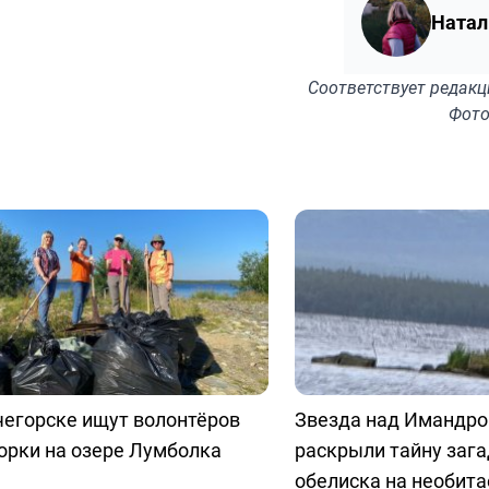
Натал
Соответствует
редакц
Фото
чегорске ищут волонтёров
Звезда над Имандро
орки на озере Лумболка
раскрыли тайну заг
обелиска на необит