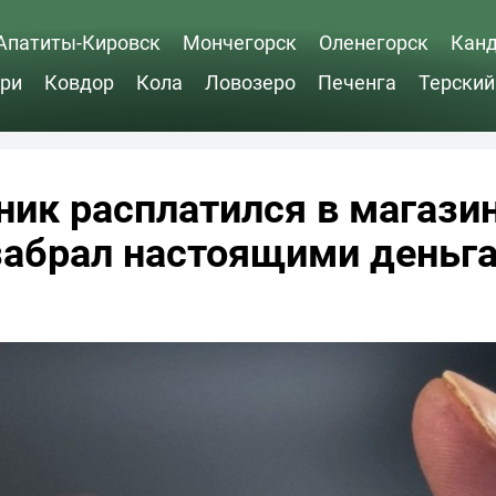
Апатиты-Кировск
Мончегорск
Оленегорск
Кан
ри
Ковдор
Кола
Ловозеро
Печенга
Терский
ник расплатился в магази
забрал настоящими деньг