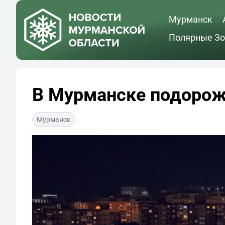
Мурманск
Полярные Зо
В Мурманске подорож
Мурманск