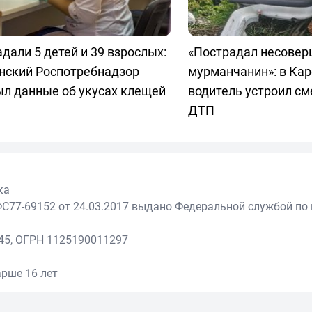
дали 5 детей и 39 взрослых:
«Пострадал несовер
нский Роспотребнадзор
мурманчанин»: в Ка
ыл данные об укусах клещей
водитель устроил см
ДТП
ка
С77-69152 от 24.03.2017 выдано Федеральной службой по 
45, ОГРН 1125190011297
рше 16 лет