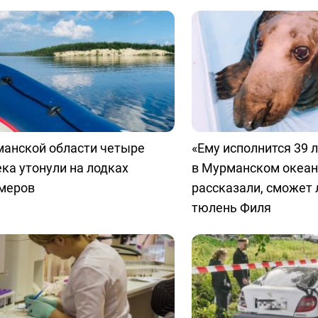
манской области четыре
«Ему исполнится 39 л
ка утонули на лодках
в Мурманском океа
омеров
рассказали, сможет 
тюлень Филя