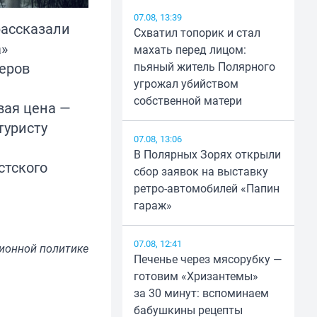
07.08, 13:39
рассказали
Схватил топорик и стал
а»
махать перед лицом:
неров
пьяный житель Полярного
угрожал убийством
собственной матери
вая цена —
туристу
07.08, 13:06
В Полярных Зорях открыли
стского
сбор заявок на выставку
ретро-автомобилей «Папин
гараж»
07.08, 12:41
ионной политике
Печенье через мясорубку —
готовим «Хризантемы»
за 30 минут: вспоминаем
бабушкины рецепты