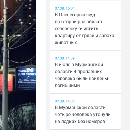
07.08, 15:04
В Оленегорске суд
во второй раз обязал
северянку очистить
квартиру от грязи и запаха
животных
07.08, 14:39
В июле в Мурманской
области 4 пропавших
человека были найдены
погибшими
07.08, 14:03
В Мурманской области
четыре человека утонули
на лодках без номеров