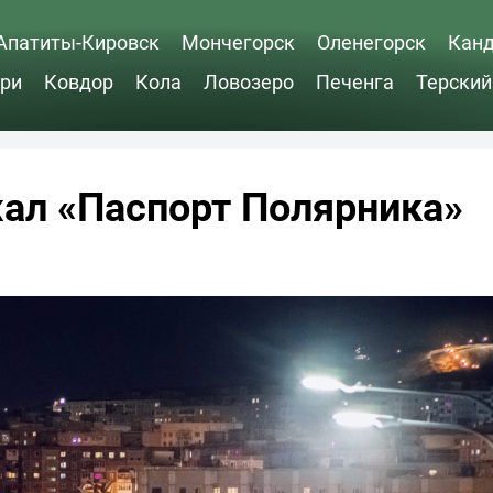
Апатиты-Кировск
Мончегорск
Оленегорск
Кан
ри
Ковдор
Кола
Ловозеро
Печенга
Терский
ал «Паспорт Полярника»