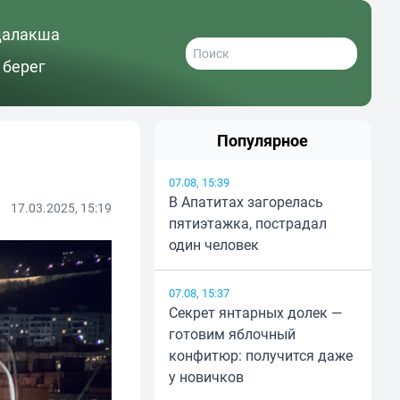
далакша
 берег
Популярное
07.08, 15:39
В Апатитах загорелась
17.03.2025, 15:19
пятиэтажка, пострадал
один человек
07.08, 15:37
Секрет янтарных долек —
готовим яблочный
конфитюр: получится даже
у новичков