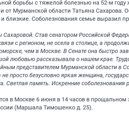
ной борьбы с тяжелой болезнью на 52-м году
и от Мурманской области Татьяна Сахарова. О
 и близкие. Соболезнования семье выразил п
ы Сахаровой. Став сенатором Российской Феде
вязи с регионом, не осела в столице, а продол
морске, чем в Москве. В Сенате она быстро за
ьшой любовью рассказывала о нашем крае. Тру
ойным представителем Мурманской области в С
а не просто безусловно яркая женщина, государ
ма. Светлая память. Искренние соболезнования
ся в Москве 6 июня в 14 часов в прощальном 
ссии (Маршала Тимошенко д. 25).