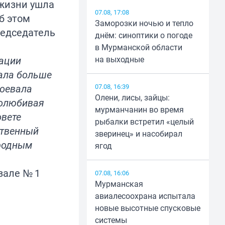
 жизни
ушла
07.08, 17:08
б этом
Заморозки ночью и тепло
редседатель
днём: синоптики о погоде
в Мурманской области
рации
на выходные
жала больше
воевала
07.08, 16:39
Олени, лисы, зайцы:
долюбивая
мурманчанин во время
овете
рыбалки встретил «целый
ственный
зверинец» и насобирал
 родным
ягод
зале № 1
07.08, 16:06
Мурманская
авиалесоохрана испытала
новые высотные спусковые
системы