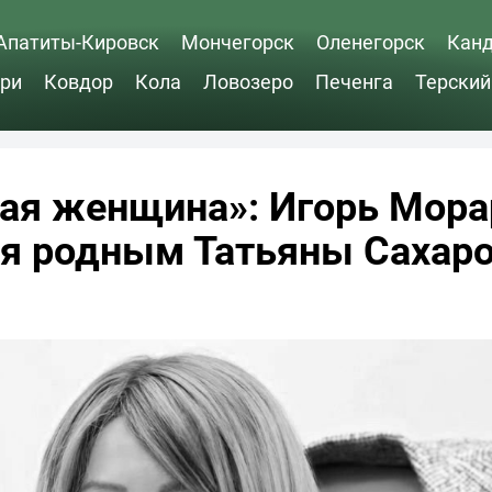
Апатиты-Кировск
Мончегорск
Оленегорск
Кан
ри
Ковдор
Кола
Ловозеро
Печенга
Терский
кая женщина»: Игорь Мора
ия родным Татьяны Сахар