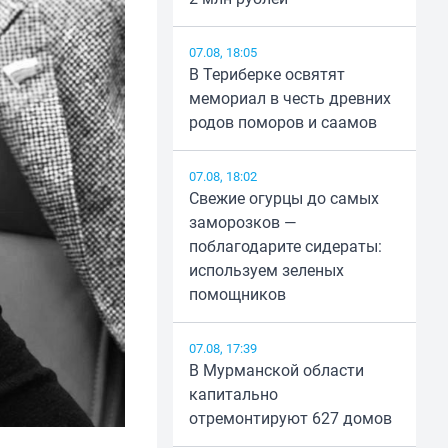
07.08, 18:05
В Териберке освятят
мемориал в честь древних
родов поморов и саамов
07.08, 18:02
Свежие огурцы до самых
заморозков —
поблагодарите сидераты:
используем зеленых
помощников
07.08, 17:39
В Мурманской области
капитально
отремонтируют 627 домов