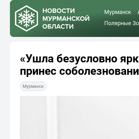
Мурманск
Полярные Зо
«Ушла безусловно яр
принес соболезнован
Мурманск