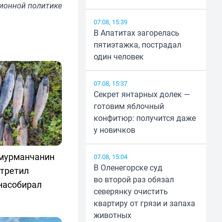
ионной политике
07.08, 15:39
В Апатитах загорелась
пятиэтажка, пострадал
один человек
07.08, 15:37
Секрет янтарных долек —
готовим яблочный
конфитюр: получится даже
у новичков
 мурманчанин
07.08, 15:04
В Оленегорске суд
стретил
во второй раз обязал
насобирал
северянку очистить
квартиру от грязи и запаха
животных