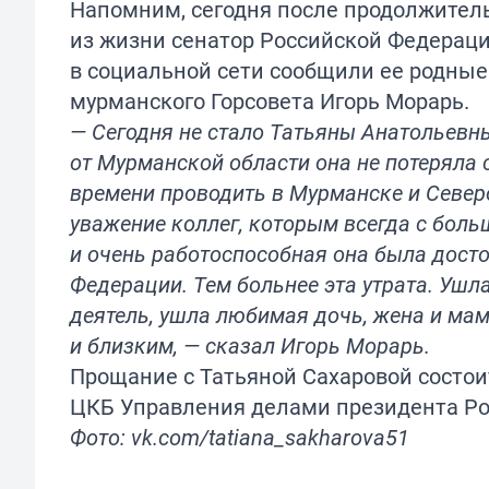
Напомним, сегодня после продолжитель
из жизни
сенатор Российской Федераци
в социальной сети сообщили ее родные
мурманского Горсовета Игорь Морарь.
— Сегодня не стало Татьяны Анатольевн
от Мурманской области она не потеряла с
времени проводить в Мурманске и Северо
уважение коллег, которым всегда с бол
и очень работоспособная она была дост
Федерации. Тем больнее эта утрата. Ушл
деятель, ушла любимая дочь, жена и ма
и близким, — сказал Игорь Морарь.
Прощание с Татьяной Сахаровой состоит
ЦКБ Управления делами президента Ро
Фото: vk.com/tatiana_sakharova51