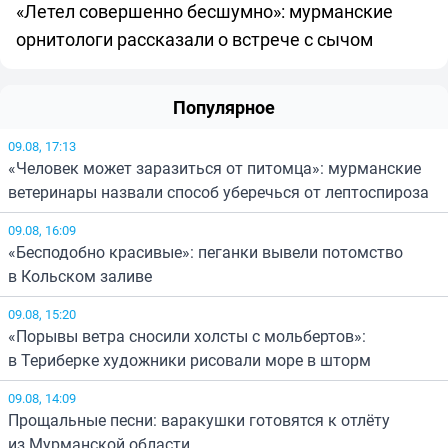
«Летел совершенно бесшумно»: мурманские
орнитологи рассказали о встрече с сычом
Популярное
09.08, 17:13
«Человек может заразиться от питомца»: мурманские
ветеринары назвали способ уберечься от лептоспироза
09.08, 16:09
«Бесподобно красивые»: пеганки вывели потомство
в Кольском заливе
09.08, 15:20
«Порывы ветра сносили холсты с мольбертов»:
в Териберке художники рисовали море в шторм
09.08, 14:09
Прощальные песни: варакушки готовятся к отлёту
из Мурманской области