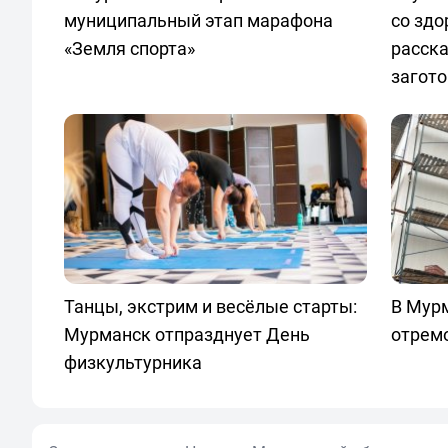
муниципальный этап марафона
со здо
«Земля спорта»
расска
загот
Танцы, экстрим и весёлые старты:
В Мур
Мурманск отпразднует День
отрем
физкультурника