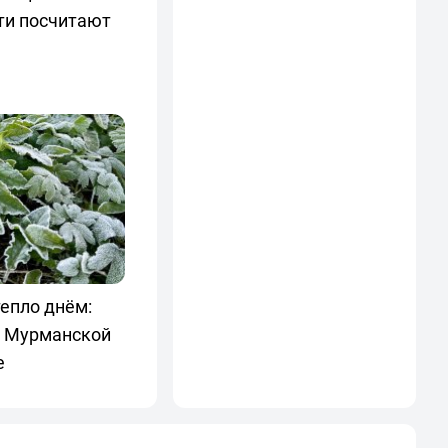
ти посчитают
епло днём:
в Мурманской
е