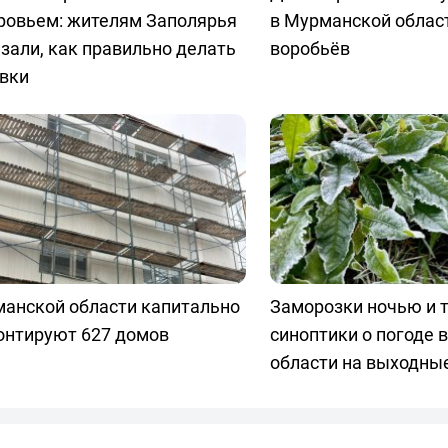
ровьем: жителям Заполярья
в Мурманской облас
зали, как правильно делать
воробьёв
овки
манской области капитально
Заморозки ночью и т
онтируют 627 домов
синоптики о погоде 
области на выходны