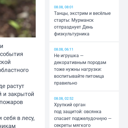
08.08, 08:01
Танцы, экстрим и весёлые
старты: Мурманск
отпразднует День
физкультурника
ии
08.08, 06:11
 события
Не игрушка —
ской
декоративным породам
областного
тоже нужны нагрузки:
воспитывайте питомца
правильно
де растут
й и закрытой
08.08, 02:52
 пожаров
Хрупкий орган
под защитой: овсянка
себя в лесу,
спасает поджелудочную —
ьникам
секреты мягкого