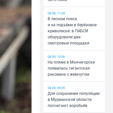
08.08, 11:04
В лесном поясе
и на подъёме в берёзовое
криволесье: в ПАБСИ
оборудовали две
смотровые площадки
08.08, 10:06
На пляже в Мончегорске
появилась гигантская
раковина с жемчугом
08.08, 09:05
Для сохранения популяции:
в Мурманской области
посчитают воробьёв