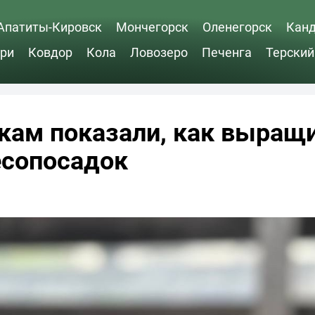
Апатиты-Кировск
Мончегорск
Оленегорск
Кан
ри
Ковдор
Кола
Ловозеро
Печенга
Терский
ам показали, как выращ
есопосадок