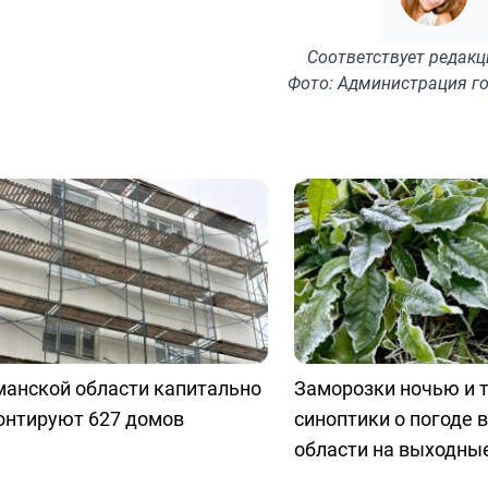
Соответствует
редакц
Фото: Администрация г
манской области капитально
Заморозки ночью и т
онтируют 627 домов
синоптики о погоде 
области на выходны