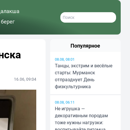
далакша
 берег
Популярное
нска
08.08, 08:01
Танцы, экстрим и весёлые
старты: Мурманск
16.06, 09:04
отпразднует День
физкультурника
08.08, 06:11
Не игрушка —
декоративным породам
тоже нужны нагрузки:
воспитывайте питомца