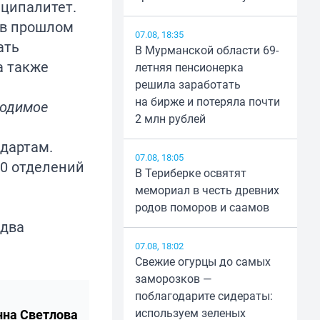
иципалитет.
а в прошлом
07.08, 18:35
ать
В Мурманской области 69-
а также
летняя пенсионерка
решила заработать
на бирже и потеряла почти
ходимое
2 млн рублей
ндартам.
07.08, 18:05
30 отделений
В Териберке освятят
мемориал в честь древних
родов поморов и саамов
 два
07.08, 18:02
Свежие огурцы до самых
заморозков —
поблагодарите сидераты:
используем зеленых
нна Светлова