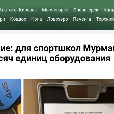
Апатиты-Кировск
Мончегорск
Оленегорск
Кан
ри
Ковдор
Кола
Ловозеро
Печенга
Терский
ие: для спортшкол Мурма
ысяч единиц оборудования