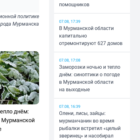
помощников
ионной политике
07.08, 17:39
орода Мурманска
В Мурманской области
капитально
отремонтируют 627 домов
07.08, 17:08
Заморозки ночью и тепло
днём: синоптики о погоде
в Мурманской области
на выходные
07.08, 16:39
епло днём:
Олени, лисы, зайцы:
в Мурманской
мурманчанин во время
рыбалки встретил «целый
е
зверинец» и насобирал