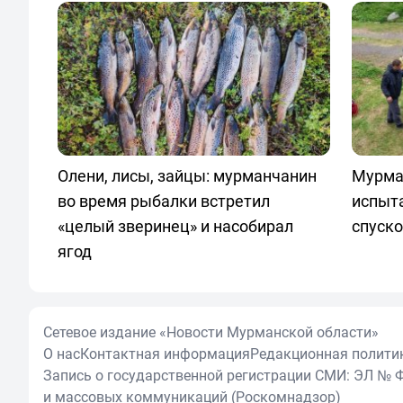
Олени, лисы, зайцы: мурманчанин
Мурма
во время рыбалки встретил
испыт
«целый зверинец» и насобирал
спуск
ягод
Сетевое издание «Новости Мурманской области»
О нас
Контактная информация
Редакционная полити
Запись о государственной регистрации СМИ: ЭЛ № Ф
и массовых коммуникаций (Роскомнадзор)