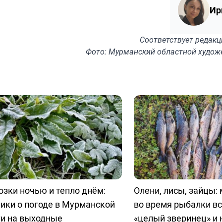
Ир
Соответствует
редакц
Фото: Мурманский областной худож
зки ночью и тепло днём:
Олени, лисы, зайцы:
ики о погоде в Мурманской
во время рыбалки в
ти на выходные
«целый зверинец» и 