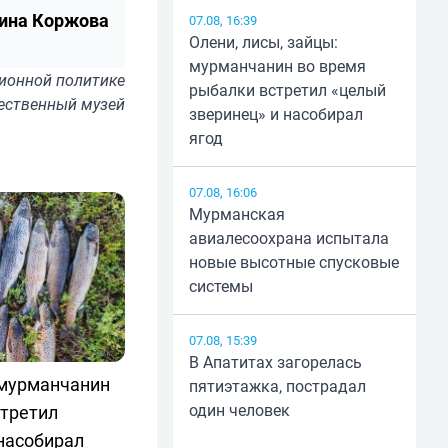
ина Коржова
07.08, 16:39
Олени, лисы, зайцы:
мурманчанин во время
ионной политике
рыбалки встретил «целый
ественный музей
зверинец» и насобирал
ягод
07.08, 16:06
Мурманская
авиалесоохрана испытала
новые высотные спусковые
системы
07.08, 15:39
В Апатитах загорелась
 мурманчанин
пятиэтажка, пострадал
один человек
стретил
насобирал