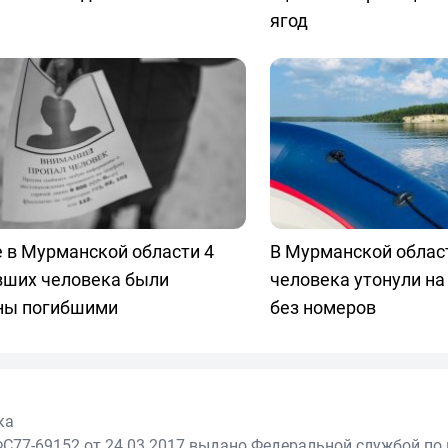
ягод
 в Мурманской области 4
В Мурманской облас
вших человека были
человека утонули на
ны погибшими
без номеров
ка
С77-69152 от 24.03.2017 выдано Федеральной службой по 