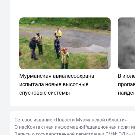
Мурманская авиалесоохрана
В июле
испытала новые высотные
пропа
спусковые системы
найде
Сетевое издание «Новости Мурманской области»
О нас
Контактная информация
Редакционная полити
Запись о государственной регистрации СМИ: ЭЛ № Ф