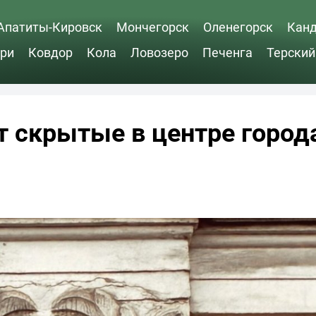
Апатиты-Кировск
Мончегорск
Оленегорск
Кан
ри
Ковдор
Кола
Ловозеро
Печенга
Терский
 скрытые в центре город