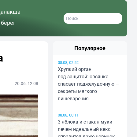
далакша
 берег
Популярное
а
08.08, 02:52
Хрупкий орган
под защитой: овсянка
20.06, 12:08
спасает поджелудочную —
секреты мягкого
пищеварения
08.08, 00:11
3 яблока и стакан муки —
печем идеальный кекс:
справится даже новичок