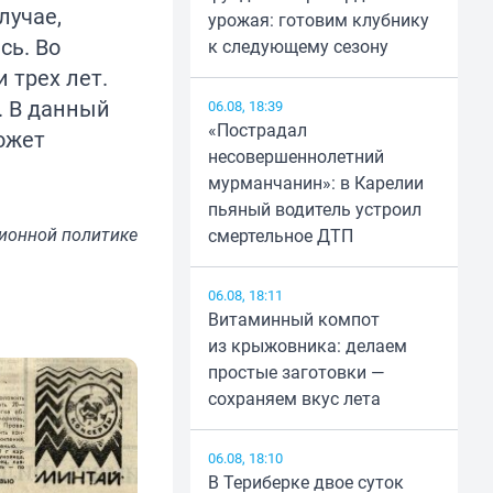
лучае,
урожая: готовим клубнику
сь. Во
к следующему сезону
 трех лет.
. В данный
06.08, 18:39
«Пострадал
ожет
несовершеннолетний
мурманчанин»: в Карелии
пьяный водитель устроил
ионной политике
смертельное ДТП
06.08, 18:11
Витаминный компот
из крыжовника: делаем
простые заготовки —
сохраняем вкус лета
06.08, 18:10
В Териберке двое суток