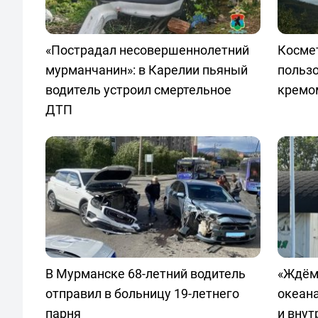
«Пострадал несовершеннолетний
Космет
мурманчанин»: в Карелии пьяный
польз
водитель устроил смертельное
кремо
ДТП
В Мурманске 68-летний водитель
«Ждём
отправил в больницу 19-летнего
океан
парня
и внут