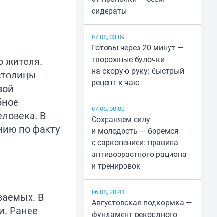
сидераты
07.08, 03:09
Готовы через 20 минут —
творожные булочки
о жителя.
на скорую руку: быстрый
 столицы
рецепт к чаю
вой
бное
07.08, 00:03
еловека. В
Сохраняем силу
нию по факту
и молодость — боремся
с саркопенией: правила
антивозрастного рациона
и тренировок
06.08, 20:41
ваемых. В
Августовская подкормка —
и. Ранее
фундамент рекордного