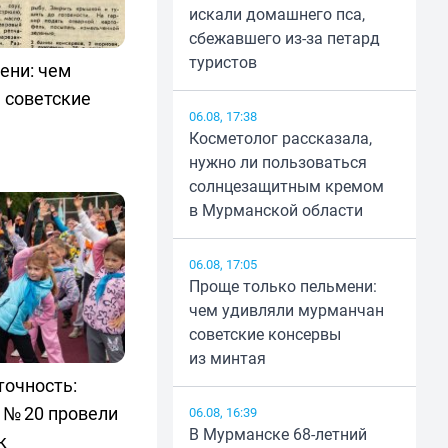
искали домашнего пса,
сбежавшего из-за петард
туристов
ени: чем
 советские
06.08, 17:38
Косметолог рассказала,
нужно ли пользоваться
солнцезащитным кремом
в Мурманской области
06.08, 17:05
Проще только пельмени:
чем удивляли мурманчан
советские консервы
из минтая
точность:
 № 20 провели
06.08, 16:39
В Мурманске 68-летний
к