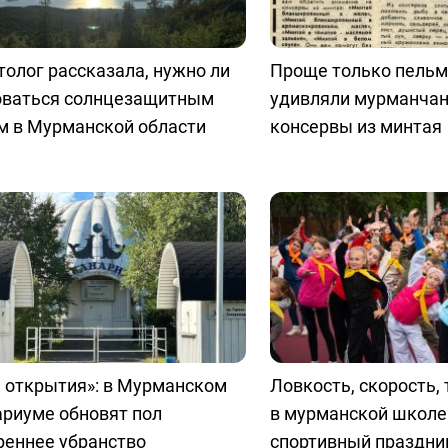
олог рассказала, нужно ли
Проще только пельм
оваться солнцезащитным
удивляли мурманчан
м в Мурманской области
консервы из минтая
 открытия»: в Мурманском
Ловкость, скорость, 
ариуме обновят пол
в мурманской школе
реннее убранство
спортивный праздни