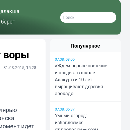
далакша
 берег
Популярное
т воры
07.08, 08:05
«Ждем первое цветение
31.03.2015, 15:28
и плоды»: в школе
Алакуртти 10 лет
выращивают деревья
авокадо
олярью
07.08, 05:37
Умный огород:
анска
избавляемся
момент идет
от прополки — сеем