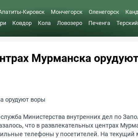
Апатиты-Кировск
Мончегорск
Оленегорск
Кан
ри
Ковдор
Кола
Ловозеро
Печенга
Терский
ентрах Мурманска орудую
с-служба Министерства внутренних дел по Зап
залось, что в развлекательных центрах Мурм
ильные телефоны у посетителей. На текущий 