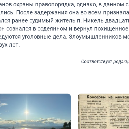
анов охраны правопорядка, однако, в данном с
лись. После задержания она во всем признала
ся ранее судимый житель п. Никель двадцати
 он сознался в содеянном и вернул похищенное
едуются уголовные дела. Злоумышленников м
ух лет.
Соответствует
редакц