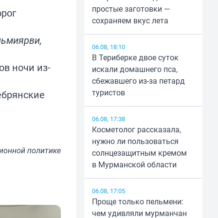
простые заготовки —
орог
сохраняем вкус лета
льмиярви,
06.08, 18:10
В Териберке двое суток
сов ночи
из-
искали домашнего пса,
сбежавшего из-за петард
туристов
ебрянские
06.08, 17:38
Косметолог рассказала,
нужно ли пользоваться
ионной политике
солнцезащитным кремом
в Мурманской области
06.08, 17:05
Проще только пельмени:
чем удивляли мурманчан