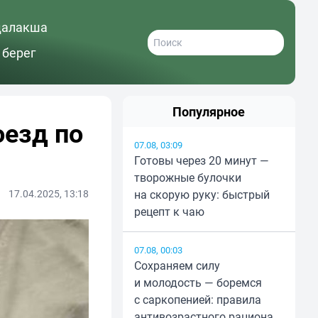
далакша
 берег
Популярное
оезд по
07.08, 03:09
Готовы через 20 минут —
творожные булочки
17.04.2025, 13:18
на скорую руку: быстрый
рецепт к чаю
07.08, 00:03
Сохраняем силу
и молодость — боремся
с саркопенией: правила
антивозрастного рациона