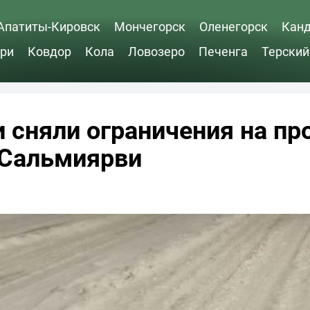
Апатиты-Кировск
Мончегорск
Оленегорск
Кан
ри
Ковдор
Кола
Ловозеро
Печенга
Терский
 сняли ограничения на пр
 Сальмиярви