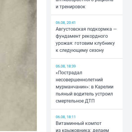
и тренировок
06.08, 20:41
Августовская подкормка —
фундамент рекордного
урожая: готовим клубнику
к следующему сезону
06.08, 18:39
«Пострадал
несовершеннолетний
мурманчанин»: в Карелии
пьяный водитель устроил
смертельное ДТП
06.08, 18:11
Витаминный компот
из крыжовника: делаем