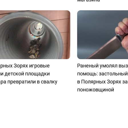
ярных Зорях игровые
Раненый умолял выз
ли детской площадки
помощь: застольный
ра превратили в свалку
в Полярных Зорях з
поножовщиной