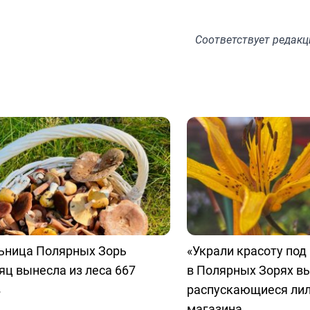
Соответствует
редакц
ьница Полярных Зорь
«Украли красоту под
яц вынесла из леса 667
в Полярных Зорях в
в
распускающиеся лил
магазина