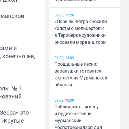
рманской
09.08, 15:20
«Порывы ветра сносили
холсты с мольбертов»:
в Териберке художники
рисовали море в шторм
ками и
 конечно же,
09.08, 14:09
Прощальные песни:
варакушки готовятся
к отлёту из Мурманской
области
колы № 1
внований
09.08, 13:09
Соблюдайте гигиену
Зебра» это
и будьте активны:
 «Крутые
мурманский
Роспотребнадзор дал