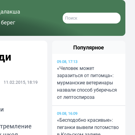
далакша
 берег
Популярное
ди
09.08, 17:13
«Человек может
заразиться от питомца»:
11.02.2015, 18:19
мурманские ветеринары
назвали способ уберечься
от лептоспироза
09.08, 16:09
«Бесподобно красивые»:
стремление
пеганки вывели потомство
х школ
в Кольском заливе