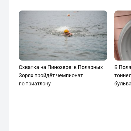
Схватка на Пинозере: в Полярных
В Пол
Зорях пройдёт чемпионат
тонне
по триатлону
бульва