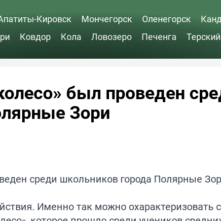
Апатиты-Кировск
Мончегорск
Оленегорск
Кан
ри
Ковдор
Кола
Ловозеро
Печенга
Терский
колесо» был проведен сре
олярные Зори
йствия. Именно так можно охарактеризовать 
лесо», которое прошло среди учеников средни