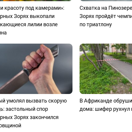
и красоту под камерами»:
Схватка на Пинозере
ярных Зорях выкопали
Зорях пройдёт чемп
скающиеся лилии возле
по триатлону
ина
ый умолял вызвать скорую
В Африканде обруш
ь: застольный спор
дома: шифер рухнул 
рных Зорях закончился
овщиной