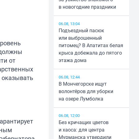
в новогодние праздники
06.08, 13:04
Подъездный пасюк
или выброшенный
уровень
питомец? В Апатитах белая
 должны
крыса добежала до пятого
ти от
этажа дома
дарственных
о оказывать
06.08, 12:44
В Мончегорске ищут
волонтёров для уборки
на озере Лумболка
06.08, 12:00
гарантирует
Без кричащих цветов
нным
и хаоса: для центра
Мурманска утвердили
убернатора,