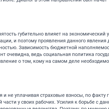
анятость губительно влияет на экономический 
уации, и поэтому проявления данного явления
ностью. Зависимость бюджетной наполняемос
нт очевидна, ведь социальная политика госу
вление о том, кому на самом деле необходим
 и не уплачивая страховые взносы, по факту 
части у своих рабочих. Усилия к борьбе с да
ресованные ведомства. Поэтому, по мнению г