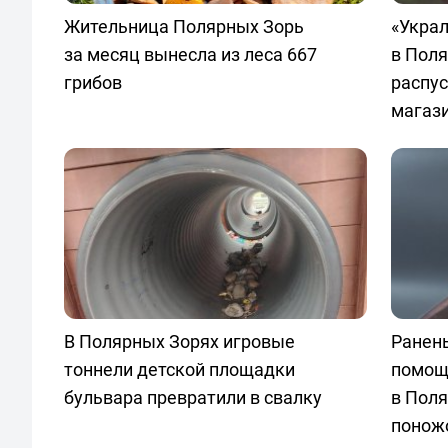
Жительница Полярных Зорь
«Украл
за месяц вынесла из леса 667
в Пол
грибов
распу
магаз
В Полярных Зорях игровые
Ранен
тоннели детской площадки
помощ
бульвара превратили в свалку
в Поля
понож