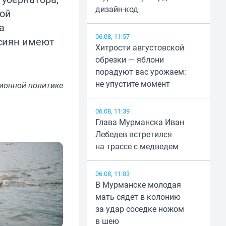
дизайн-код
ной
а
06.08, 11:57
ссиян имеют
Хитрости августовской
обрезки — яблони
порадуют вас урожаем:
не упустите момент
ионной политике
06.08, 11:39
Глава Мурманска Иван
Лебедев встретился
на трассе с медведем
06.08, 11:03
В Мурманске молодая
мать сядет в колонию
за удар соседке ножом
в шею