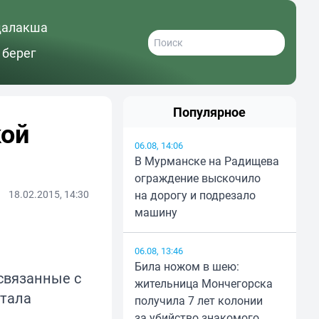
далакша
 берег
Популярное
кой
06.08, 14:06
В Мурманске на Радищева
ограждение выскочило
18.02.2015, 14:30
на дорогу и подрезало
машину
06.08, 13:46
Била ножом в шею:
связанные с
жительница Мончегорска
стала
получила 7 лет колонии
за убийство знакомого