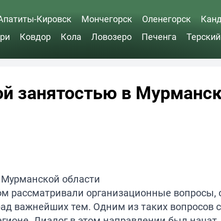
Апатиты-Кировск
Мончегорск
Оленегорск
Кан
ри
Ковдор
Кола
Ловозеро
Печенга
Терский
ой занятостью в Мурманс
ом рассматривали организационные вопросы, 
ад важнейших тем. Одним из таких вопросов 
гионе. Диалог в этом направлении был начат