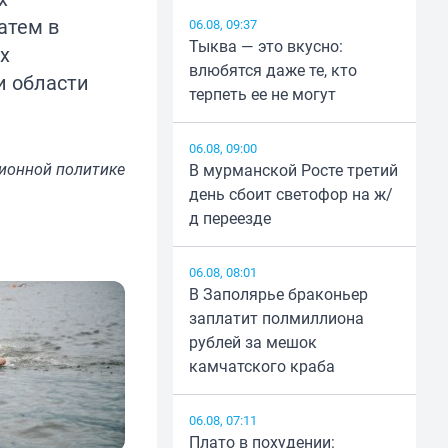
атем в
06.08, 09:37
Тыква — это вкусно:
х
влюбятся даже те, кто
и области
терпеть ее не могут
06.08, 09:00
ионной политике
В мурманской Росте третий
день сбоит светофор на ж/
д переезде
06.08, 08:01
В Заполярье браконьер
заплатит полмиллиона
рублей за мешок
камчатского краба
06.08, 07:11
Плато в похудении: