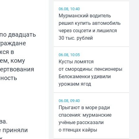
06.08, 10:40
Мурманский водитель
решил купить автомобиль
через соцсети и лишился
 по двадцать
30 тыс. рублей
 граждане
хся в
06.08, 10:05
ем, кому
Кусты ломятся
жертвования
от смородины: пенсионеры
Белокаменки удивили
нность
урожаем ягод
06.08, 09:40
Прыгают в море ради
спасения: мурманские
ва.
учёные рассказали
е приняли
о птенцах кайры
х