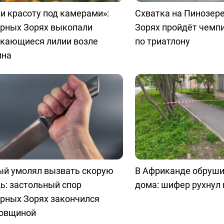
и красоту под камерами»:
Схватка на Пинозере
ярных Зорях выкопали
Зорях пройдёт чемп
скающиеся лилии возле
по триатлону
ина
ый умолял вызвать скорую
В Африканде обруш
ь: застольный спор
дома: шифер рухнул 
рных Зорях закончился
овщиной