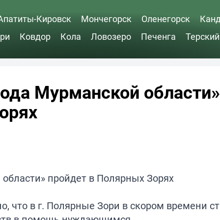
Апатиты-Кировск
Мончегорск
Оленегорск
Кан
ри
Ковдор
Кола
Ловозеро
Печенга
Терский
ода Мурманской области»
орях
но, что в г. Полярные Зори в скором времени с
дств в помощь нуждающимся.