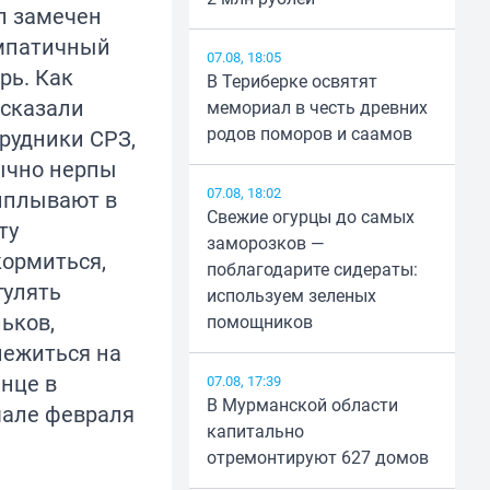
л замечен
мпатичный
07.08, 18:05
рь. Как
В Териберке освятят
ссказали
мемориал в честь древних
родов поморов и саамов
рудники СРЗ,
ычно нерпы
07.08, 18:02
иплывают в
Свежие огурцы до самых
ту
заморозков —
кормиться,
поблагодарите сидераты:
гулять
используем зеленых
ьков,
помощников
нежиться на
нце в
07.08, 17:39
В Мурманской области
чале февраля
капитально
отремонтируют 627 домов