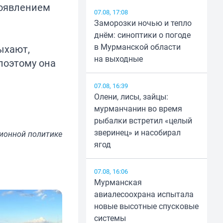
появлением
07.08, 17:08
Заморозки ночью и тепло
днём: синоптики о погоде
в Мурманской области
ыхают,
на выходные
поэтому она
07.08, 16:39
Олени, лисы, зайцы:
мурманчанин во время
рыбалки встретил «целый
зверинец» и насобирал
ионной политике
ягод
07.08, 16:06
Мурманская
авиалесоохрана испытала
новые высотные спусковые
системы