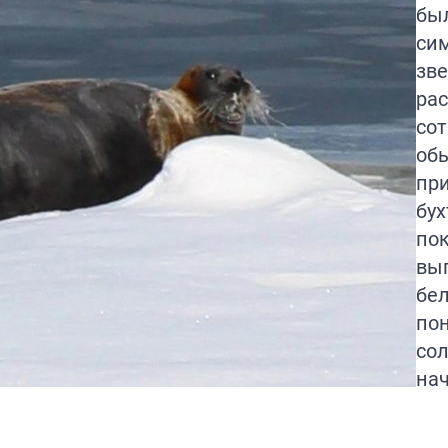
бы
си
зве
ра
сот
об
пр
бух
по
вы
бел
по
сол
на