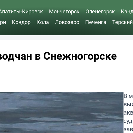
Апатиты-Кировск
Мончегорск
Оленегорск
Кан
ри
Ковдор
Кола
Ловозеро
Печенга
Терский
водчан в Снежногорске
В 
вы
ак
су
зав