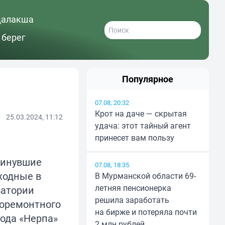
далакша
 берег
Популярное
07.08, 20:32
Крот на даче — скрытая
25.03.2024, 11:12
удача: этот тайный агент
принесет вам пользу
минувшие
07.08, 18:35
ходные в
В Мурманской области 69-
летняя пенсионерка
ватории
решила заработать
доремонтного
на бирже и потеряла почти
ода «Нерпа»
2 млн рублей