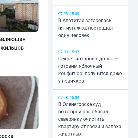
07.08, 15:39
В Апатитах загорелась
пятиэтажка, пострадал
один человек
равляющая
 жильцов
07.08, 15:37
Секрет янтарных долек —
готовим яблочный
конфитюр: получится даже
у новичков
07.08, 15:04
В Оленегорске суд
во второй раз обязал
северянку очистить
квартиру от грязи и запаха
животных
орска