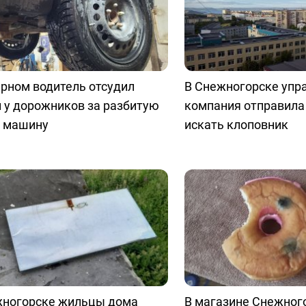
рном водитель отсудил
В Снежногорске уп
 у дорожников за разбитую
компания отправила
е машину
искать клоповник
жногорске жильцы дома
В магазине Снежног