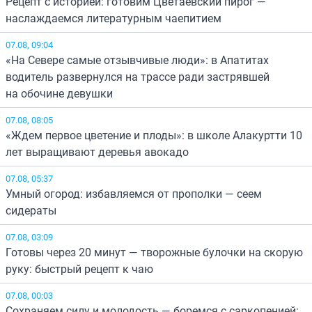
Рецепт с историей: готовим Цветаевский пирог —
наслаждаемся литературным чаепитием
07.08, 09:04
«На Севере самые отзывчивые люди»: в Апатитах
водитель развернулся на трассе ради застрявшей
на обочине девушки
07.08, 08:05
«Ждем первое цветение и плоды»: в школе Алакуртти 10
лет выращивают деревья авокадо
07.08, 05:37
Умный огород: избавляемся от прополки — сеем
сидераты
07.08, 03:09
Готовы через 20 минут — творожные булочки на скорую
руку: быстрый рецепт к чаю
07.08, 00:03
Сохраняем силу и молодость — боремся с саркопенией: