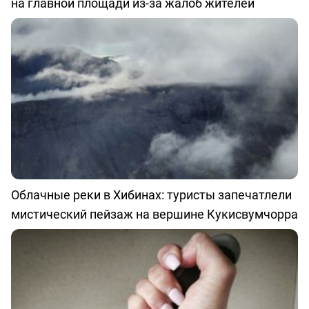
на главной площади из-за жалоб жителей
Облачные реки в Хибинах: туристы запечатлели
мистический пейзаж на вершине Кукисвумчорра