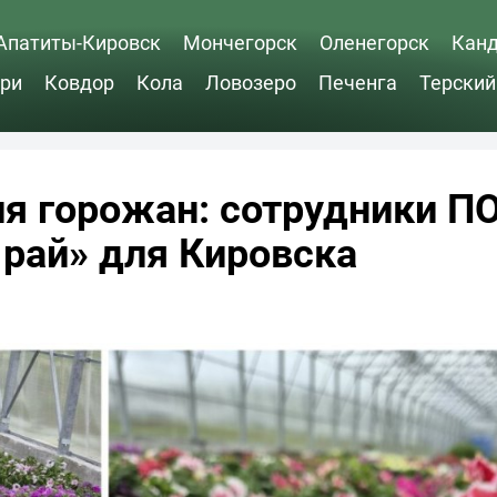
Апатиты-Кировск
Мончегорск
Оленегорск
Кан
ри
Ковдор
Кола
Ловозеро
Печенга
Терский
ля горожан: сотрудники 
рай» для Кировска