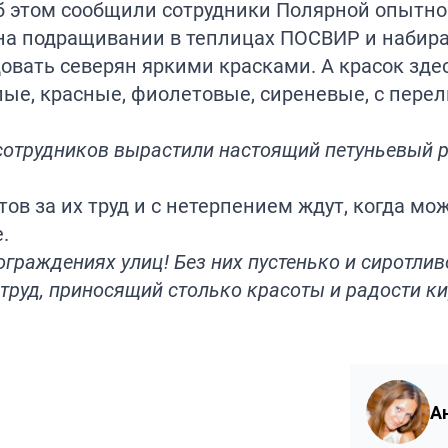
Об этом сообщили сотрудники Полярной опытно
 на подращивании в теплицах ПОСВИР и набира
овать северян яркими красками. А красок зде
ые, красные, фиолетовые, сиреневые, с пере
сотрудников вырастили настоящий петуньевый р
в за их труд и с нетерпением ждут, когда мо
.
ограждениях улиц! Без них пустенько и сиротлив
 труд, приносящий столько красоты и радости к
А