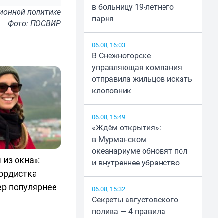
в больницу 19-летнего
ионной политике
парня
Фото: ПОСВИР
06.08, 16:03
В Снежногорске
управляющая компания
отправила жильцов искать
клоповник
06.08, 15:49
«Ждём открытия»:
в Мурманском
океанариуме обновят пол
 из окна»:
и внутреннее убранство
бордистка
ер популярнее
06.08, 15:32
Секреты августовского
полива — 4 правила