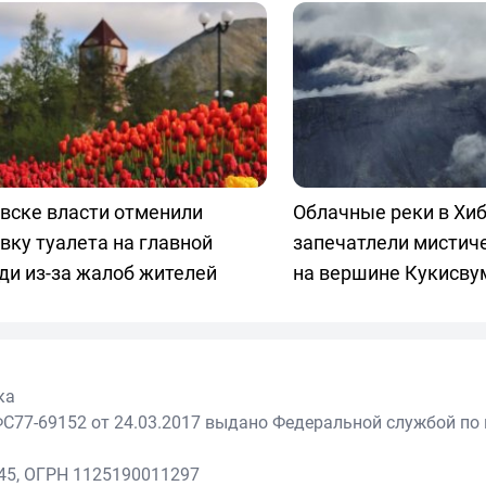
вске власти отменили
Облачные реки в Хиб
вку туалета на главной
запечатлели мистич
ди из-за жалоб жителей
на вершине Кукисву
ка
С77-69152 от 24.03.2017 выдано Федеральной службой по 
45, ОГРН 1125190011297