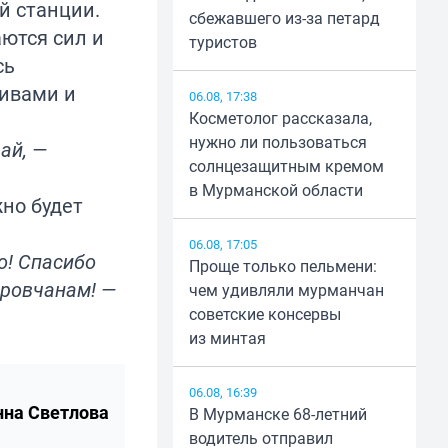
й станции.
сбежавшего из-за петард
ются сил и
туристов
сь
ливами и
06.08, 17:38
Косметолог рассказала,
нужно ли пользоваться
ай, —
солнцезащитным кремом
в Мурманской области
жно будет
06.08, 17:05
о! Спасибо
Проще только пельмени:
ировчанам! —
чем удивляли мурманчан
советские консервы
из минтая
06.08, 16:39
нна Светлова
В Мурманске 68-летний
водитель отправил