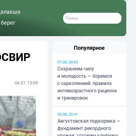
далакша
 берег
Популярное
ПОСВИР
07.08, 00:03
Сохраняем силу
и молодость — боремся
04.07, 15:09
с саркопенией: правила
антивозрастного рациона
и тренировок
06.08, 20:41
Августовская подкормка —
фундамент рекордного
урожая: готовим клубнику