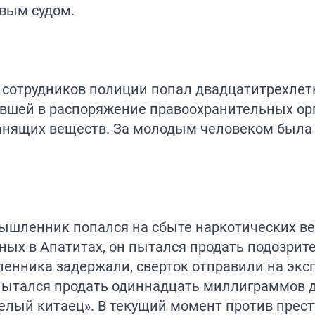
вым судом.
е сотрудников полиции попал двадцатитрехле
авшей в распоряжение правоохранительных орг
анящих веществ. За молодым человеком была
мышленник попался на сбыте наркотических ве
нных в Апатитах, он пытался продать подозри
енника задержали, сверток отправили на эксп
пытался продать одиннадцать миллиграммов 
белый китаец». В текущий момент против прес