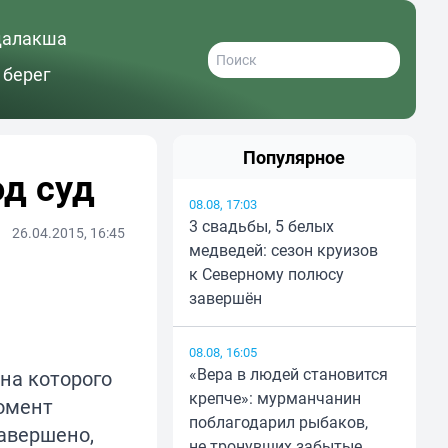
далакша
 берег
Популярное
од суд
08.08, 17:03
3 свадьбы, 5 белых
26.04.2015, 16:45
медведей: сезон круизов
к Северному полюсу
завершён
08.08, 16:05
«Вера в людей становится
на которого
крепче»: мурманчанин
момент
поблагодарил рыбаков,
завершено,
не тронувших забытые