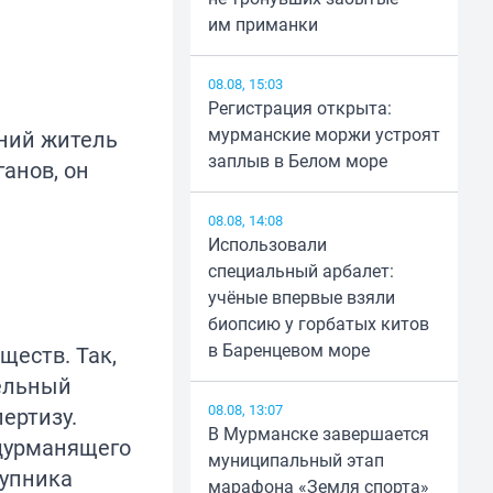
им приманки
08.08, 15:03
Регистрация открыта:
мурманские моржи устроят
тний житель
заплыв в Белом море
анов, он
08.08, 14:08
Использовали
специальный арбалет:
учёные впервые взяли
биопсию у горбатых китов
в Баренцевом море
ществ. Так,
тельный
08.08, 13:07
ертизу.
В Мурманске завершается
дурманящего
муниципальный этап
тупника
марафона «Земля спорта»