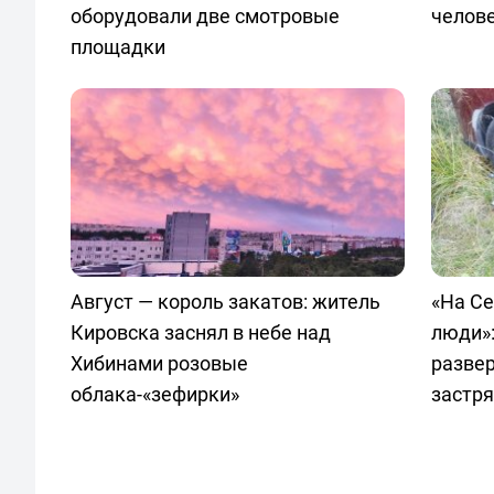
оборудовали две смотровые
челов
площадки
Август — король закатов: житель
«На С
Кировска заснял в небе над
люди»:
Хибинами розовые
развер
облака-«зефирки»
застр