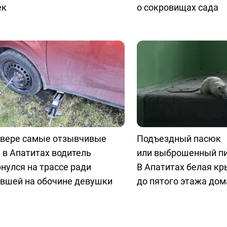
ек
о сокровищах сада
евере самые отзывчивые
Подъездный пасюк
 в Апатитах водитель
или выброшенный п
нулся на трассе ради
В Апатитах белая к
явшей на обочине девушки
до пятого этажа дом