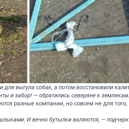
и для выгула собак, а потом восстановили калит
нты и забор! — обратились северяне к землякам
ются разные компании, но совсем не для того,
ашлыками. И вечно бутылки валяются, — подчер