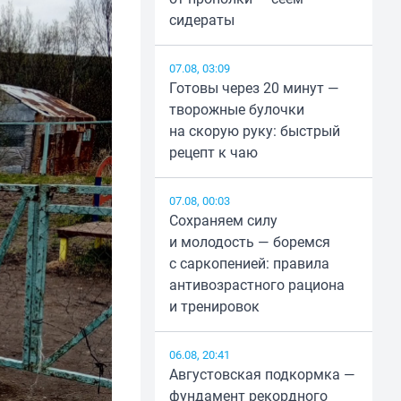
сидераты
07.08, 03:09
Готовы через 20 минут —
творожные булочки
на скорую руку: быстрый
рецепт к чаю
07.08, 00:03
Сохраняем силу
и молодость — боремся
с саркопенией: правила
антивозрастного рациона
и тренировок
06.08, 20:41
Августовская подкормка —
фундамент рекордного