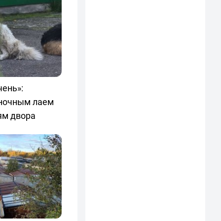
чень»:
ночным лаем
ям двора