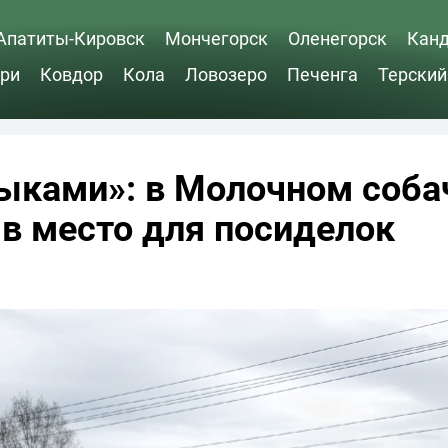
Апатиты-Кировск
Мончегорск
Оленегорск
Кан
ри
Ковдор
Кола
Ловозеро
Печенга
Терский
ыками»: в Молочном соб
в место для посиделок