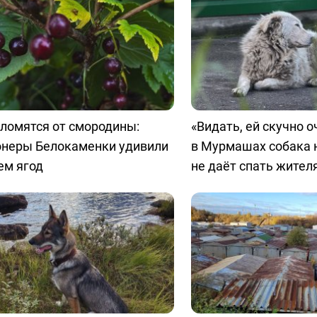
ломятся от смородины:
«Видать, ей скучно о
онеры Белокаменки удивили
в Мурмашах собака 
ем ягод
не даёт спать жител