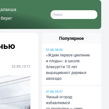
далакша
 берег
Популярное
ачью
07.08, 08:05
«Ждем первое цветение
и плоды»: в школе
22.05, 13:11
Алакуртти 10 лет
выращивают деревья
авокадо
07.08, 05:37
Умный огород:
избавляемся
от прополки — сеем