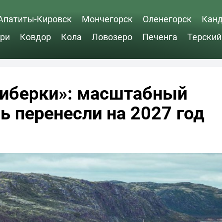
Апатиты-Кировск
Мончегорск
Оленегорск
Кан
ри
Ковдор
Кола
Ловозеро
Печенга
Терский
риберки»: масштабный
ь перенесли на 2027 год