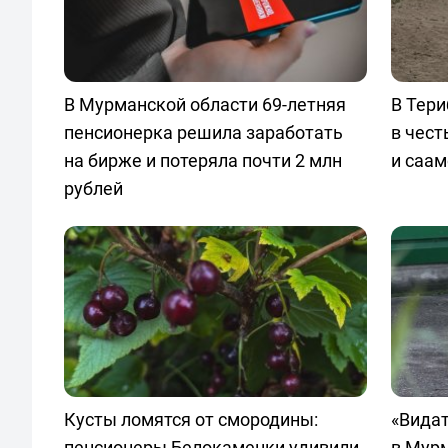
В Мурманской области 69-летняя
В Тери
пенсионерка решила заработать
в чест
на бирже и потеряла почти 2 млн
и саам
рублей
Кусты ломятся от смородины:
«Видат
пенсионеры Белокаменки удивили
в Мур