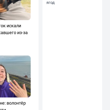
ягод
ток искали
жавшего из-за
не: волонтёр
сти