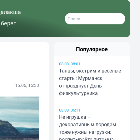
далакша
 берег
Популярное
08.08, 08:01
Танцы, экстрим и весёлые
старты: Мурманск
15.06, 15:33
отпразднует День
физкультурника
08.08, 06:11
Не игрушка —
декоративным породам
тоже нужны нагрузки:
воспитывайте питомца