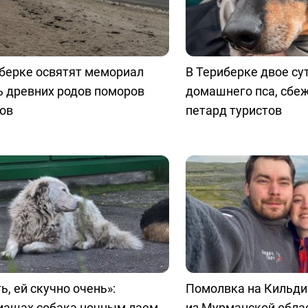
берке освятят мемориал
В Териберке двое су
ь древних родов поморов
домашнего пса, сбе
ов
петард туристов
ь, ей скучно очень»:
Помолвка на Кильди
машах собака ночным лаем
из Мурманской обла