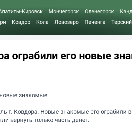
Апатиты-Кировск
Мончегорск
Оленегорск
Кан
ри
Ковдор
Кола
Ловозеро
Печенга
Терский
ера ограбили его новые з
ь г. Ковдора. Новые знакомые его ограбили в
ли вернуть только часть денег.