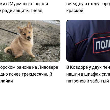
чки в Мурманске пошли
въездную стелу горо
у ради защиты гнезд
краской
орском районе на Ливозере
В Ковдоре у двух пе
едно исчез трехмесячный
нашли в шкафах скл
 лайки
патронов и забытый