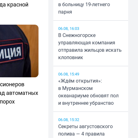
да красной
в больницу 19-летнего
парня
06.08, 16:03
В Снежногорске
управляющая компания
отправила жильцов искать
клоповник
06.08, 15:49
«Ждём открытия»:
нсионеров
в Мурманском
ад автоматных
океанариуме обновят пол
 порох
и внутреннее убранство
06.08, 15:32
Секреты августовского
полива — 4 правила