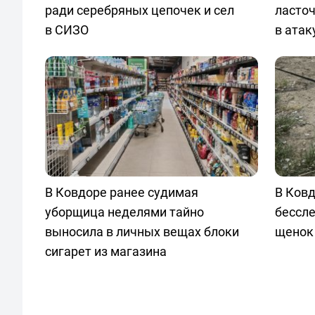
ради серебряных цепочек и сел
ласто
в СИЗО
в атак
В Ковдоре ранее судимая
В Ковд
уборщица неделями тайно
бессл
выносила в личных вещах блоки
щенок
сигарет из магазина