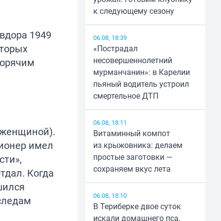
к следующему сезону
вдора 1949
06.08, 18:39
оторых
«Пострадал
несовершеннолетний
горячим
мурманчанин»: в Карелии
пьяный водитель устроил
смертельное ДТП
06.08, 18:11
 женщиной).
Витаминный компот
сионер имел
из крыжовника: делаем
простые заготовки —
сти»,
сохраняем вкус лета
тдал. Когда
шился
06.08, 18:10
 следам
В Териберке двое суток
искали домашнего пса,