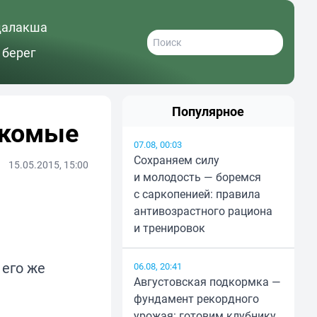
далакша
 берег
Популярное
накомые
07.08, 00:03
Сохраняем силу
15.05.2015, 15:00
и молодость — боремся
с саркопенией: правила
антивозрастного рациона
и тренировок
 его же
06.08, 20:41
Августовская подкормка —
фундамент рекордного
урожая: готовим клубнику