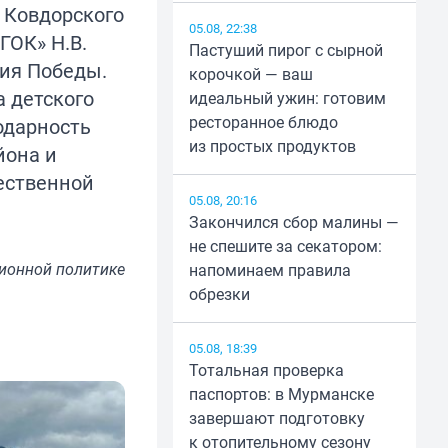
и Ковдорского
05.08, 22:38
ГОК» Н.В.
Пастуший пирог с сырной
тия Победы.
корочкой — ваш
 детского
идеальный ужин: готовим
ресторанное блюдо
одарность
из простых продуктов
йона и
ественной
05.08, 20:16
Закончился сбор малины —
не спешите за секатором:
ионной политике
напоминаем правила
обрезки
05.08, 18:39
Тотальная проверка
паспортов: в Мурманске
завершают подготовку
к отопительному сезону