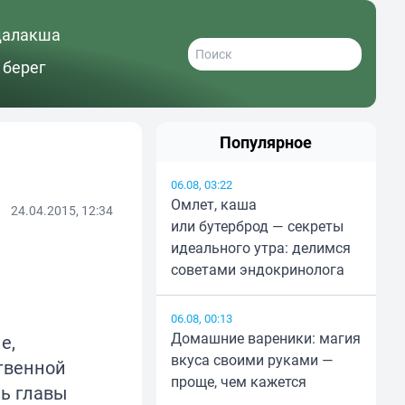
далакша
 берег
Популярное
06.08, 03:22
Омлет, каша
24.04.2015, 12:34
или бутерброд — секреты
идеального утра: делимся
советами эндокринолога
06.08, 00:13
Домашние вареники: магия
е,
вкуса своими руками —
твенной
проще, чем кажется
ль главы