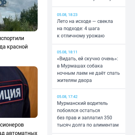
05.08, 18:23
Лето на исходе — свекла
на подходе: 4 шага
к отличному урожаю
испортили
да красной
05.08, 18:11
«Видать, ей скучно очень»:
в Мурмашах собака
ночным лаем не даёт спать
жителям двора
05.08, 17:42
Мурманский водитель
побоялся остаться
без прав и заплатил 350
нсионеров
тысяч долга по алиментам
ад автоматных