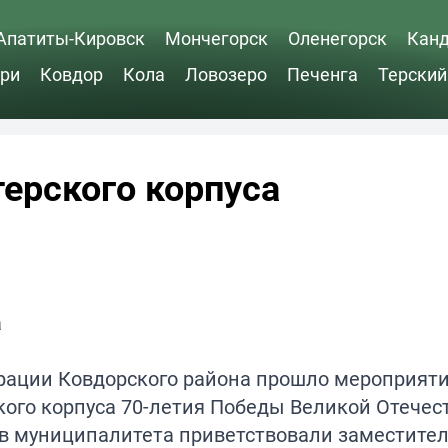
Апатиты-Кировск
Мончегорск
Оленегорск
Кан
ри
Ковдор
Кола
Ловозеро
Печенга
Терский
ерского корпуса
трации Ковдорского района прошло мероприяти
ого корпуса 70-летия Победы Великой Отечес
ов муниципалитета приветствовали заместите