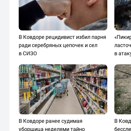
В Ковдоре рецидивист избил парня
«Пикир
ради серебряных цепочек и сел
ласто
в СИЗО
в атак
В Ковдоре ранее судимая
В Ковд
уборщица неделями тайно
бессл