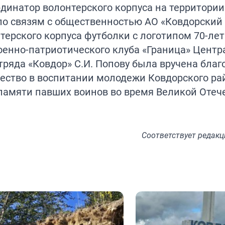
рдинатор волонтерского корпуса на территори
 по связям с общественностью АО «Ковдорский 
терского корпуса футболки с логотипом 70-ле
енно-патриотического клуба «Граница» Центра
тряда «Ковдор» С.И. Попову была вручена благ
чество в воспитании молодежи Ковдорского ра
памяти павших воинов во время Великой Отеч
Соответствует
редакц