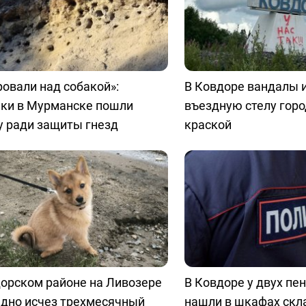
овали над собакой»:
В Ковдоре вандалы 
чки в Мурманске пошли
въездную стелу горо
у ради защиты гнезд
краской
орском районе на Ливозере
В Ковдоре у двух пе
едно исчез трехмесячный
нашли в шкафах скл