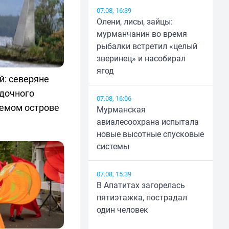
07.08, 16:39
Олени, лисы, зайцы:
мурманчанин во время
рыбалки встретил «целый
зверинец» и насобирал
ягод
й: северяне
адочного
07.08, 16:06
аемом острове
Мурманская
авиалесоохрана испытала
новые высотные спусковые
системы
07.08, 15:39
В Апатитах загорелась
пятиэтажка, пострадал
один человек