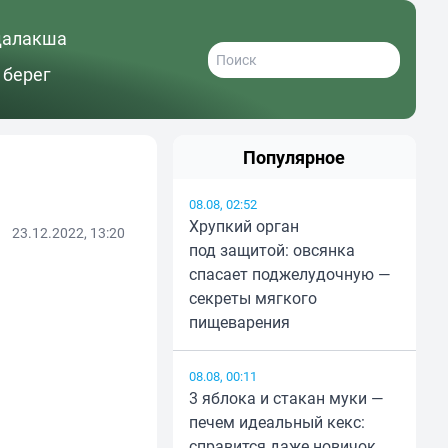
далакша
 берег
Популярное
08.08, 02:52
Хрупкий орган
23.12.2022, 13:20
под защитой: овсянка
спасает поджелудочную —
секреты мягкого
пищеварения
08.08, 00:11
3 яблока и стакан муки —
печем идеальный кекс:
справится даже новичок