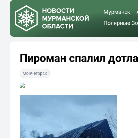
Мурманск
Полярные Зо
Пироман спалил дотла
Мончегорск