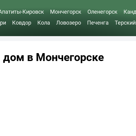
Апатиты-Кировск
Мончегорск
Оленегорск
Кан
ри
Ковдор
Кола
Ловозеро
Печенга
Терский
 дом в Мончегорске