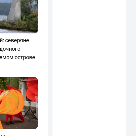
й: северяне
адочного
аемом острове
ка»