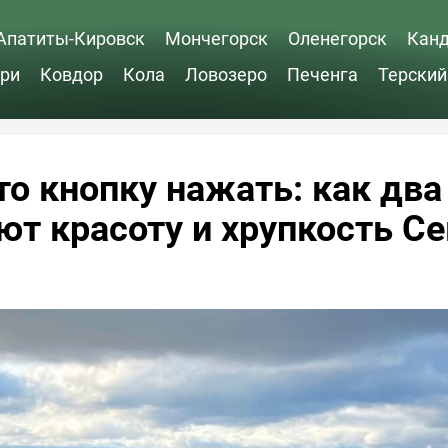
Апатиты-Кировск
Мончегорск
Оленегорск
Кан
ри
Ковдор
Кола
Ловозеро
Печенга
Терский
то кнопку нажать: как два
т красоту и хрупкость Се