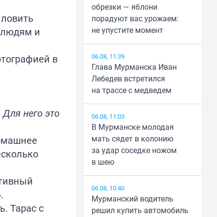
обрезки — яблони
 ловить
порадуют вас урожаем:
не упустите момент
ь людям и
06.08, 11:39
отографией в
Глава Мурманска Иван
Лебедев встретился
на трассе с медведем
 Для него это
06.08, 11:03
В Мурманске молодая
мать сядет в колонию
домашнее
за удар соседке ножом
есколько
в шею
ктивный
06.08, 10:40
.
Мурманский водитель
. Тарас с
решил купить автомобиль