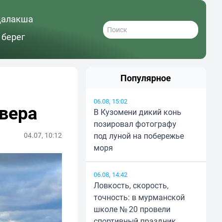
далакша
 берег
Популярное
06.08, 15:02
вера
В Кузомени дикий конь
позировал фотографу
04.07, 10:12
под луной на побережье
моря
06.08, 14:42
Ловкость, скорость,
точность: в мурманской
школе № 20 провели
спортивный праздник