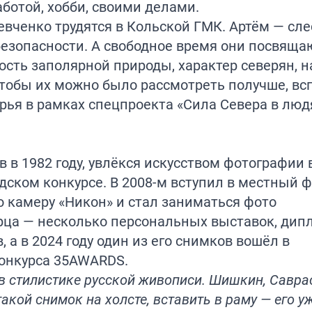
аботой, хобби, своими делами.
вченко трудятся в Кольской ГМК. Артём — сле
безопасности. А свободное время они посвяща
ость заполярной природы, характер северян, н
тобы их можно было рассмотреть получше, вс
рья в рамках спецпроекта «Сила Севера в люд
 в 1982 году, увлёкся искусством фотографии в
одском конкурсе. В 2008-м вступил в местный 
ю камеру «Никон» и стал заниматься фото
рца — несколько персональных выставок, ди
 а в 2024 году один из его снимков вошёл в
онкурса 35AWARDS.
 стилистике русской живописи. Шишкин, Савра
акой снимок на холсте, вставить в раму — его у