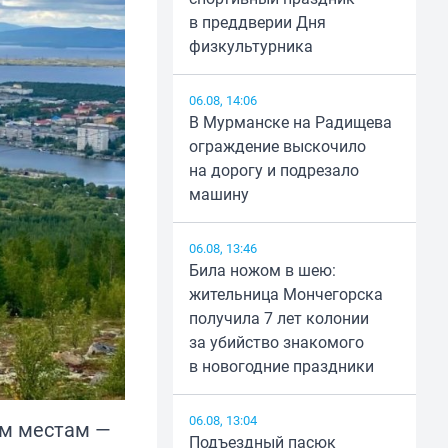
в преддверии Дня
физкультурника
06.08, 14:06
В Мурманске на Радищева
ограждение выскочило
на дорогу и подрезало
машину
06.08, 13:46
Била ножом в шею:
жительница Мончегорска
получила 7 лет колонии
за убийство знакомого
в новогодние праздники
06.08, 13:04
ым местам —
Подъездный пасюк