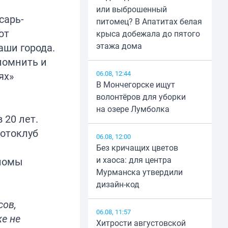
или выброшенный
сарь-
питомец? В Апатитах белая
ют
крыса добежала до пятого
этажа дома
аши города.
помнить и
06.08, 12:44
ях»
В Мончегорске ищут
волонтёров для уборки
на озере Лумболка
 20 лет.
фотоклуб
06.08, 12:00
Без кричащих цветов
и хаоса: для центра
пломы
Мурманска утвердили
дизайн-код
сов,
06.08, 11:57
же не
Хитрости августовской