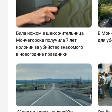
Била ножом в шею: жительница
В Мон
Мончегорска получила 7 лет
для уб
колонии за убийство знакомого
в новогодние праздники
«У вас по девять жизней?»:
Опубл