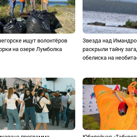
чегорске ищут волонтёров
Звезда над Имандро
орки на озере Лумболка
раскрыли тайну заг
обелиска на необит
икована программа
Юбилейная «Табурет