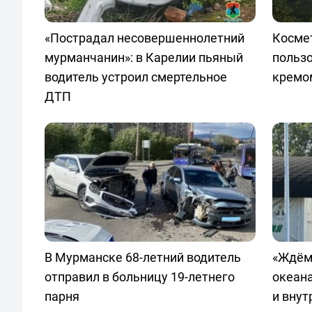
«Пострадал несовершеннолетний
Космет
мурманчанин»: в Карелии пьяный
польз
водитель устроил смертельное
кремо
ДТП
В Мурманске 68-летний водитель
«Ждём
отправил в больницу 19-летнего
океан
парня
и внут