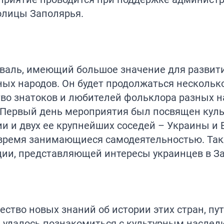
олицы Заполярья.
иваль, имеющий большое значение для развит
ых народов. Он будет продолжаться несколько
во знатоков и любителей фольклора разных н
. Первый день мероприятия был посвящен кул
ии и двух ее крупнейших соседей – Украины и 
 время занимающиеся самодеятельностью. Та
ции, представляющей интересы украинцев в З
ство новых знаний об истории этих стран, пут
 удалось познакомиться с культурным наслед