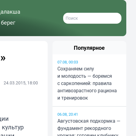
далакша
 берег
Популярное
!»
07.08, 00:03
Сохраняем силу
и молодость — боремся
24.03.2015, 18:00
с саркопенией: правила
антивозрастного рациона
и тренировок
06.08, 20:41
ции
Августовская подкормка —
 культур
фундамент рекордного
рации
урожая: готовим клубнику