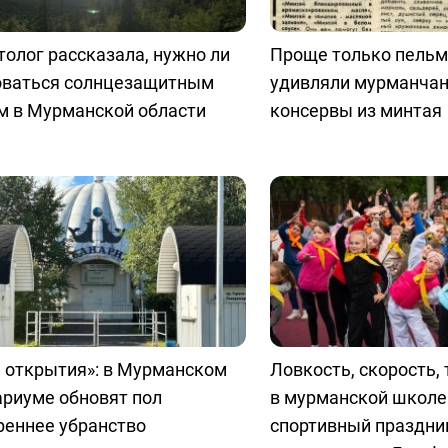
олог рассказала, нужно ли
Проще только пельм
оваться солнцезащитным
удивляли мурманчан
м в Мурманской области
консервы из минтая
 открытия»: в Мурманском
Ловкость, скорость, 
ариуме обновят пол
в мурманской школе
реннее убранство
спортивный праздни