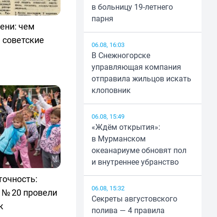
в больницу 19-летнего
парня
ени: чем
 советские
06.08, 16:03
В Снежногорске
управляющая компания
отправила жильцов искать
клоповник
06.08, 15:49
«Ждём открытия»:
в Мурманском
океанариуме обновят пол
и внутреннее убранство
точность:
06.08, 15:32
 № 20 провели
Секреты августовского
к
полива — 4 правила