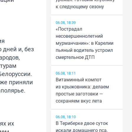
к следующему сезону
06.08, 18:39
«Пострадал
несовершеннолетний
ия
мурманчанин»: в Карелии
 дней и, без
пьяный водитель устроил
ародов,
смертельное ДТП
ьтурам
Белоруссии.
06.08, 18:11
Витаминный компот
кже приняли
из крыжовника: делаем
аполярье.
простые заготовки —
сохраняем вкус лета
06.08, 18:10
ях их
В Териберке двое суток
искали домашнего пса,
ием