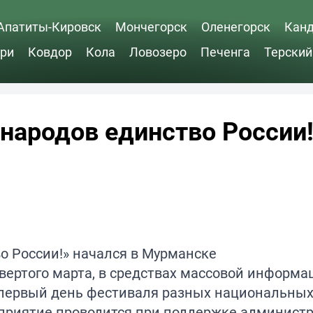
Апатиты-Кировск
Мончегорск
Оленегорск
Кан
ри
Ковдор
Кола
Ловозеро
Печенга
Терский
народов единство России
твертого марта, в средствах массовой информа
 первый день фестиваля разных национальных
оприятие проводится при поддержке админист