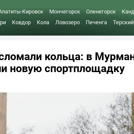
Апатиты-Кировск
Мончегорск
Оленегорск
Кан
ри
Ковдор
Кола
Ловозеро
Печенга
Терский
сломали кольца: в Мурма
ли новую спортплощадку