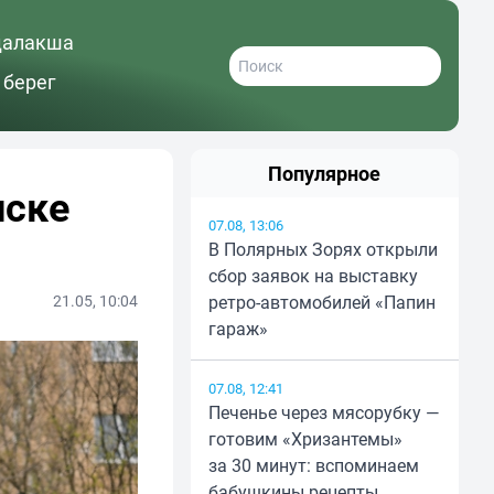
далакша
 берег
Популярное
нске
07.08, 13:06
В Полярных Зорях открыли
сбор заявок на выставку
21.05, 10:04
ретро-автомобилей «Папин
гараж»
07.08, 12:41
Печенье через мясорубку —
готовим «Хризантемы»
за 30 минут: вспоминаем
бабушкины рецепты