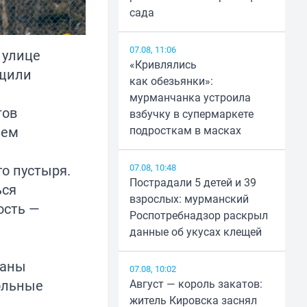
сада
07.08, 11:06
 улице
«Кривлялись
бщили
как обезьянки»:
мурманчанка устроила
тов
взбучку в супермаркете
лем
подросткам в масках
го
пустыря
.
07.08, 10:48
Пострадали 5 детей и 39
ься
взрослых: мурманский
ость —
Роспотребнадзор раскрыл
данные об укусах клещей
саны
07.08, 10:02
ольные
Август — король закатов:
житель Кировска заснял