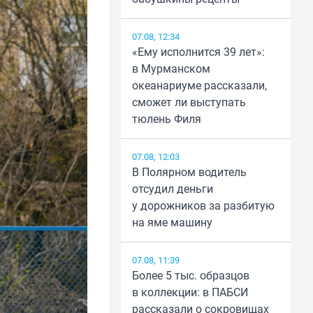
07.08, 12:34
«Ему исполнится 39 лет»:
в Мурманском
океанариуме рассказали,
сможет ли выступать
тюлень Филя
07.08, 12:03
В Полярном водитель
отсудил деньги
у дорожников за разбитую
на яме машину
07.08, 11:39
Более 5 тыс. образцов
в коллекции: в ПАБСИ
рассказали о сокровищах