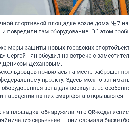
чной спортивной площадке возле дома № 7 на
 и повредили там оборудование. Об этом соо
акже меры защиты новых городских спортобъек
д» Сергей Тян обсудил на встрече с заместите
у Денисом Дехановым.
Аскольдовцев появилась на месте заброшенно
о федеральному проекту. Здесь можно занимат
и оборудованная зона для воркаута. Её особенн
ри наведении на них смартфона открываются
к на площадке, обнаружили, что QR-коды испи
зяйничали» серьёзнее — они сломали баскетб