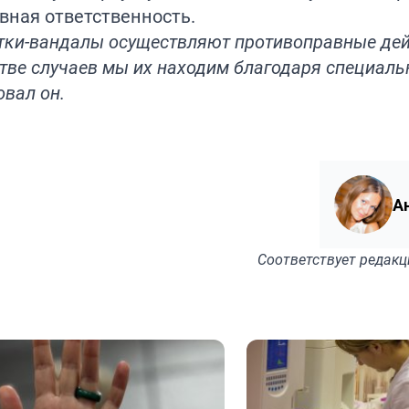
вная ответственность.
остки-вандалы осуществляют противоправные де
тве случаев мы их находим благодаря специал
вал он.
А
Соответствует
редакц