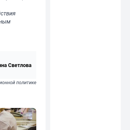
йствия
ьным
нна Светлова
ионной политике