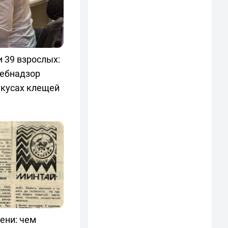
и 39 взрослых:
ебнадзор
укусах клещей
ени: чем