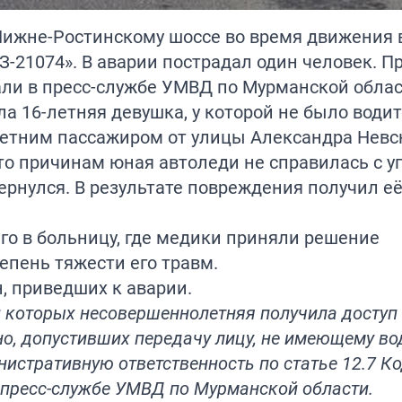
 Нижне-Ростинскому шоссе во время движения
З-21074». В аварии пострадал один человек. 
зали в пресс-службе УМВД по Мурманской облас
ла 16-летняя девушка, у которой не было води
летним пассажиром от улицы Александра Невс
-то причинам юная автоледи не справилась с 
ернулся. В результате повреждения получил е
го в больницу, где медики приняли решение
тепень тяжести его травм.
, приведших к аварии.
и которых несовершеннолетняя получила доступ
но, допустивших передачу лицу, не имеющему во
нистративную ответственность по статье 12.7 К
 пресс-службе УМВД по Мурманской области.