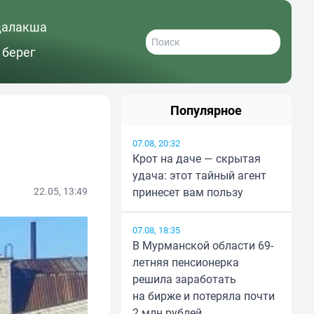
далакша
 берег
Популярное
07.08, 20:32
Крот на даче — скрытая
удача: этот тайный агент
22.05, 13:49
принесет вам пользу
07.08, 18:35
В Мурманской области 69-
летняя пенсионерка
решила заработать
на бирже и потеряла почти
2 млн рублей