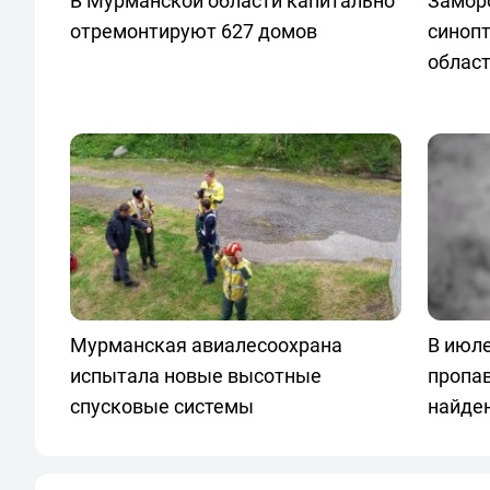
В Мурманской области капитально
Заморо
отремонтируют 627 домов
синопт
облас
Мурманская авиалесоохрана
В июле
испытала новые высотные
пропа
спусковые системы
найде