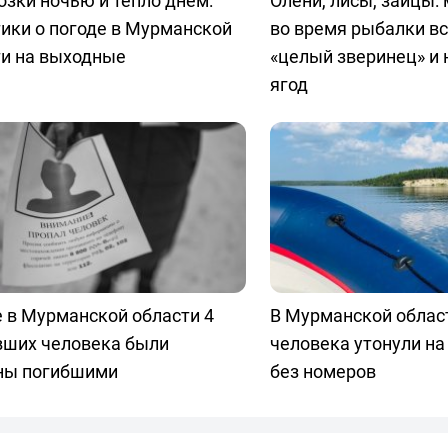
зки ночью и тепло днём:
Олени, лисы, зайцы:
ики о погоде в Мурманской
во время рыбалки в
ти на выходные
«целый зверинец» и 
ягод
 в Мурманской области 4
В Мурманской облас
вших человека были
человека утонули на
ны погибшими
без номеров