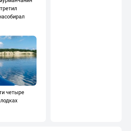
 мурманчанин
стретил
насобирал
ти четыре
 лодках