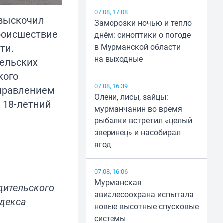
07.08, 17:08
 выскочил
Заморозки ночью и тепло
Происшествие
днём: синоптики о погоде
ти.
в Мурманской области
на выходные
тельских
кого
07.08, 16:39
управлением
Олени, лисы, зайцы:
ё 18-летний
мурманчанин во время
рыбалки встретил «целый
зверинец» и насобирал
ягод
07.08, 16:06
Мурманская
дительского
авиалесоохрана испытала
одекса
новые высотные спусковые
системы