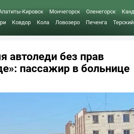
Апатиты-Кировск
Мончегорск
Оленегорск
Кан
ри
Ковдор
Кола
Ловозеро
Печенга
Терский
я автоледи без прав
де»: пассажир в больнице