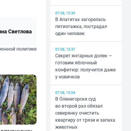
07.08, 15:39
В Апатитах загорелась
пятиэтажка, пострадал
нна Светлова
один человек
ионной политике
07.08, 15:37
Секрет янтарных долек —
готовим яблочный
конфитюр: получится даже
у новичков
07.08, 15:04
В Оленегорске суд
во второй раз обязал
северянку очистить
квартиру от грязи и запаха
животных