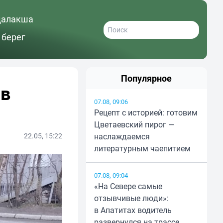
далакша
 берег
Популярное
 в
07.08, 09:06
Рецепт с историей: готовим
Цветаевский пирог —
22.05, 15:22
наслаждаемся
литературным чаепитием
07.08, 09:04
«На Севере самые
отзывчивые люди»:
в Апатитах водитель
развернулся на трассе