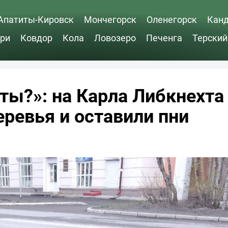
Апатиты-Кировск
Мончегорск
Оленегорск
Кан
ри
Ковдор
Кола
Ловозеро
Печенга
Терский
ты?»: на Карла Либкнехта
ревья и оставили пни