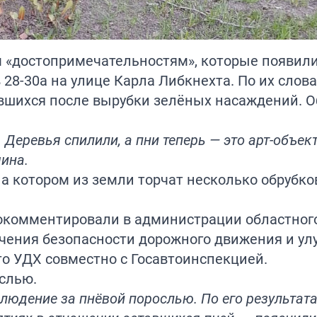
 «достопримечательностям», которые появил
 28-30а на улице Карла Либкнехта. По их слова
ившихся после вырубки зелёных насаждений. О
 Деревья спилили, а пни теперь — это арт-объек
ина.
а котором из земли торчат несколько обрубко
комментировали в администрации областного
печения безопасности дорожного движения и у
о УДХ совместно с Госавтоинспекцией.
слью.
людение за пнёвой порослью. По его результата