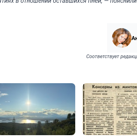
тиях в отношении оставшихся пней, — пояснили
А
Соответствует
редакц