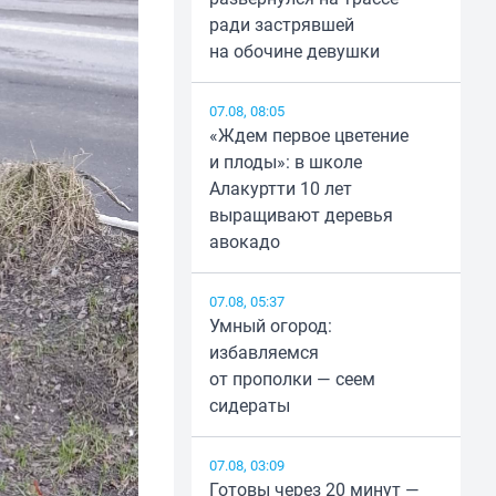
ради застрявшей
на обочине девушки
07.08, 08:05
«Ждем первое цветение
и плоды»: в школе
Алакуртти 10 лет
выращивают деревья
авокадо
07.08, 05:37
Умный огород:
избавляемся
от прополки — сеем
сидераты
07.08, 03:09
Готовы через 20 минут —