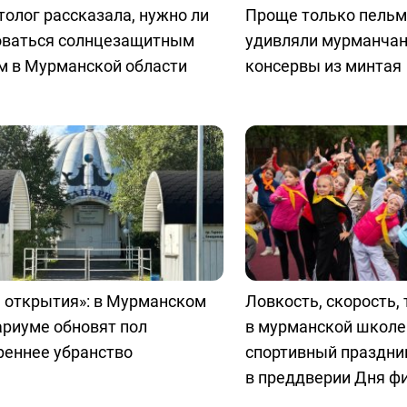
олог рассказала, нужно ли
Проще только пельм
оваться солнцезащитным
удивляли мурманчан
м в Мурманской области
консервы из минтая
 открытия»: в Мурманском
Ловкость, скорость, 
ариуме обновят пол
в мурманской школе
реннее убранство
спортивный праздни
в преддверии Дня ф