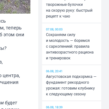
творожные булочки
на скорую руку: быстрый
рецепт к чаю
ись
м, теперь
07.08, 00:03
б этом они
Сохраняем силу
и молодость — боремся
с саркопенией: правила
ты?
антивозрастного рациона
и тренировок
в,
06.08, 20:41
 центра,
Августовская подкормка —
лучшения
фундамент рекордного
урожая: готовим клубнику
к следующему сезону
м будет
06.08, 18:39