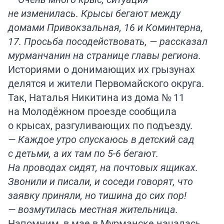
не изменилась. Крысы бегают между
домами Привокзальная, 16 и Коминтерна,
17. Просьба посодействовать, — рассказал
мурманчанин на странице главы региона.
Историями о донимающих их грызунах
делятся и жители Первомайского округа.
Так, Наталья Никитина из дома № 11
на Молодёжном проезде сообщила
о крысах, разгуливающих по подъезду.
— Каждое утро спускаюсь в детский сад
с детьми, а их там по 5-6 бегают.
На проводах сидят, на почтовых ящиках.
Звонили и писали, и соседи говорят, что
заявку приняли, но тишина до сих пор!
— возмутилась местная жительница.
Напомним
, в мае в Мурманске началась