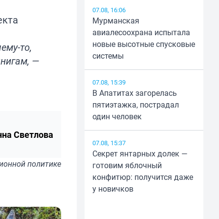
07.08, 16:06
екта
Мурманская
авиалесоохрана испытала
новые высотные спусковые
ему-то,
системы
нигам, —
07.08, 15:39
В Апатитах загорелась
пятиэтажка, пострадал
один человек
нна Светлова
07.08, 15:37
Секрет янтарных долек —
ионной политике
готовим яблочный
конфитюр: получится даже
у новичков