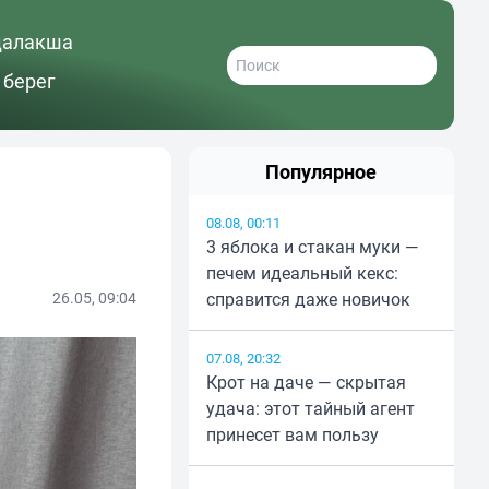
далакша
 берег
Популярное
08.08, 00:11
3 яблока и стакан муки —
печем идеальный кекс:
26.05, 09:04
справится даже новичок
07.08, 20:32
Крот на даче — скрытая
удача: этот тайный агент
принесет вам пользу