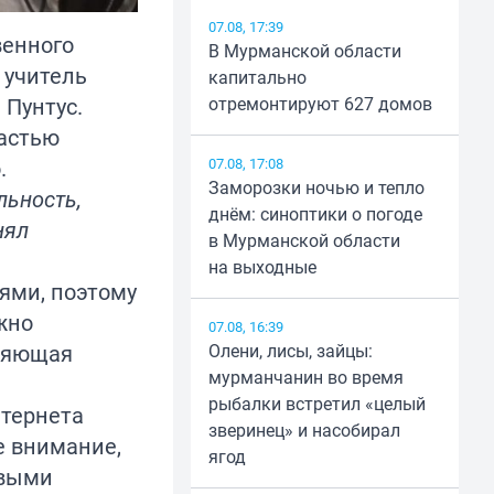
07.08, 17:39
венного
В Мурманской области
 учитель
капитально
 Пунтус.
отремонтируют 627 домов
астью
.
07.08, 17:08
Заморозки ночью и тепло
льность,
днём: синоптики о погоде
нял
в Мурманской области
на выходные
ями, поэтому
жно
07.08, 16:39
вляющая
Олени, лисы, зайцы:
мурманчанин во время
рыбалки встретил «целый
нтернета
зверинец» и насобирал
е внимание,
ягод
овыми