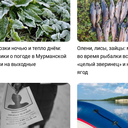
зки ночью и тепло днём:
Олени, лисы, зайцы:
ики о погоде в Мурманской
во время рыбалки в
ти на выходные
«целый зверинец» и 
ягод