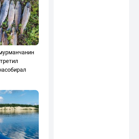
 мурманчанин
стретил
насобирал