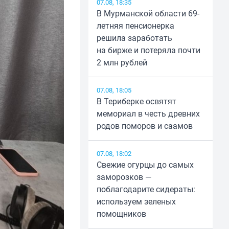
07.08, 18:35
В Мурманской области 69-
летняя пенсионерка
решила заработать
на бирже и потеряла почти
2 млн рублей
07.08, 18:05
В Териберке освятят
мемориал в честь древних
родов поморов и саамов
07.08, 18:02
Свежие огурцы до самых
заморозков —
поблагодарите сидераты:
используем зеленых
помощников