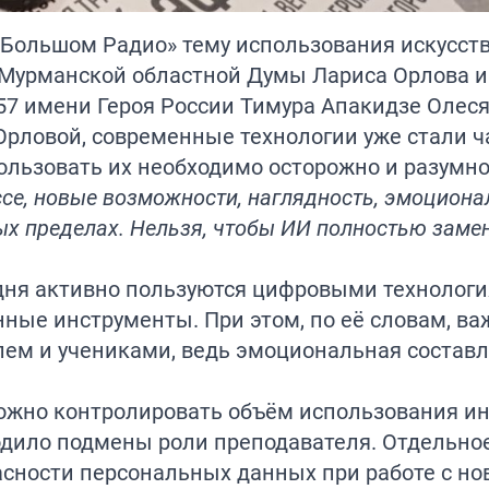
«Большом Радио» тему использования искусст
Мурманской областной Думы Лариса Орлова и
57 имени Героя России Тимура Апакидзе Олеся
рловой, современные технологии уже стали ч
ользовать их необходимо осторожно и разумно
се, новые возможности, наглядность, эмоциона
ых пределах. Нельзя, чтобы ИИ полностью заме
одня активно пользуются цифровыми технологи
ные инструменты. При этом, по её словам, ва
лем и учениками, ведь эмоциональная соста
можно контролировать объём использования и
одило подмены роли преподавателя. Отдельно
асности персональных данных при работе с н