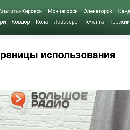
Апатиты-Кировск
Мончегорск
Оленегорск
Кан
ри
Ковдор
Кола
Ловозеро
Печенга
Терский
границы использования