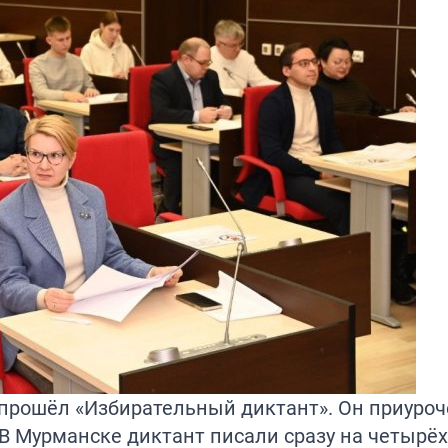
рошёл «Избирательный диктант». Он приуроче
В Мурманске диктант писали сразу на четырё