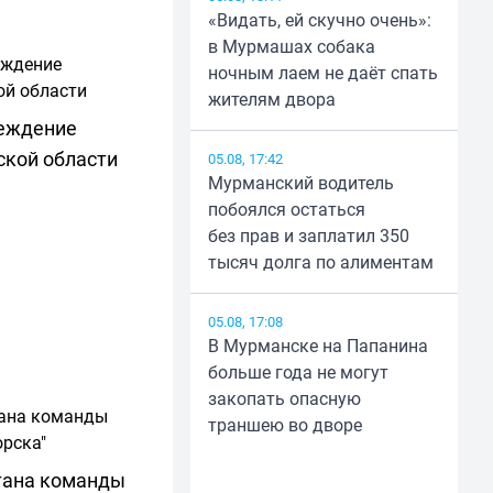
«Видать, ей скучно очень»:
в Мурмашах собака
ночным лаем не даёт спать
жителям двора
еждение
ской области
05.08, 17:42
Мурманский водитель
побоялся остаться
без прав и заплатил 350
тысяч долга по алиментам
05.08, 17:08
В Мурманске на Папанина
больше года не могут
закопать опасную
траншею во дворе
тана команды