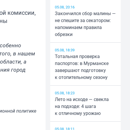
05.08, 20:16
ой комиссии,
Закончился сбор малины —
ены
не спешите за секатором:
напоминаем правила
обрезки
особенно
05.08, 18:39
того, в нашем
Тотальная проверка
области, а
паспортов: в Мурманске
ания город
завершают подготовку
к отопительному сезону
05.08, 18:23
Лето на исходе — свекла
на подходе: 4 шага
ионной политике
к отличному урожаю
05.08, 18:11