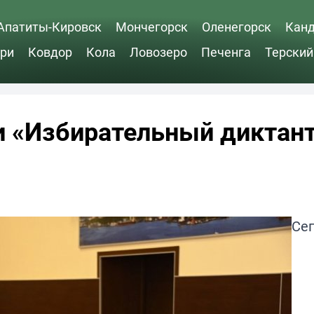
Апатиты-Кировск
Мончегорск
Оленегорск
Кан
ри
Ковдор
Кола
Ловозеро
Печенга
Терский
и «Избирательный диктан
Сег