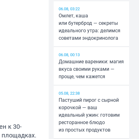
06.08, 03:22
Омлет, каша
или бутерброд — секреты
идеального утра: делимся
советами эндокринолога
06.08, 00:13
Домашние вареники: магия
вкуса своими руками —
проще, чем кажется
05.08, 22:38
Пастуший пирог с сырной
корочкой — ваш
идеальный ужин: готовим
ресторанное блюдо
н к 30-
из простых продуктов
х площадках.