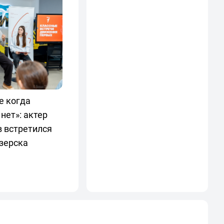
е когда
нет»: актер
 встретился
зерска