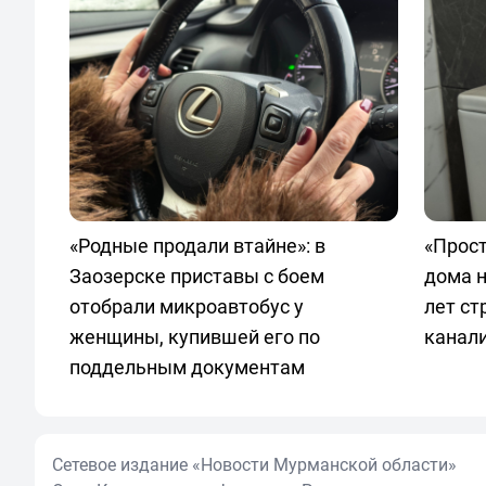
«Родные продали втайне»: в
«Прос
Заозерске приставы с боем
дома н
отобрали микроавтобус у
лет ст
женщины, купившей его по
канали
поддельным документам
Сетевое издание «Новости Мурманской области»