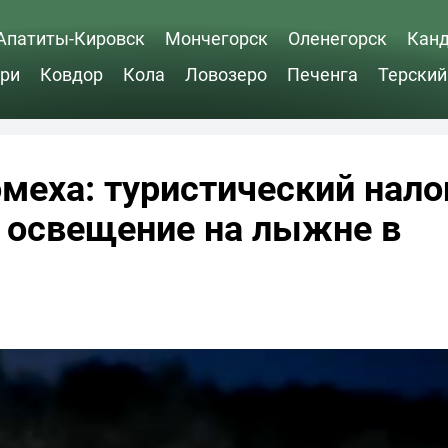
Апатиты-Кировск
Мончегорск
Оленегорск
Кан
ри
Ковдор
Кола
Ловозеро
Печенга
Терский
омеха: туристический нало
 освещение на лыжне в