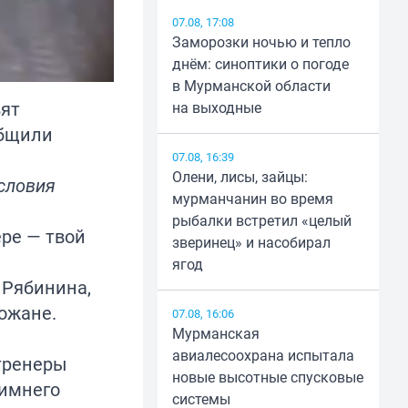
07.08, 17:08
Заморозки ночью и тепло
днём: синоптики о погоде
в Мурманской области
вят
на выходные
общили
07.08, 16:39
Олени, лисы, зайцы:
словия
мурманчанин во время
рыбалки встретил «целый
ре — твой
зверинец» и насобирал
ягод
 Рябинина,
ожане.
07.08, 16:06
Мурманская
авиалесоохрана испытала
 тренеры
новые высотные спусковые
зимнего
системы