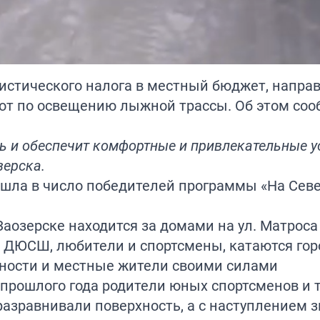
ристического налога в местный бюджет, напра
бот по освещению лыжной трассы. Об этом со
ь и обеспечит комфортные и привлекательные у
зерска.
ошла в число победителей программы «На Севе
аозерске находится за домами на ул. Матроса
и ДЮСШ, любители и спортсмены, катаются гор
ности и местные жители своими силами
ю прошлого года родители юных спортсменов и
азравнивали поверхность, а с наступлением 