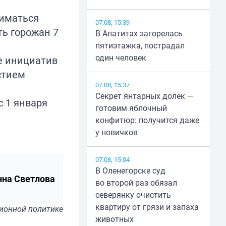
ниматься
07.08, 15:39
ь горожан 7
В Апатитах загорелась
пятиэтажка, пострадал
один человек
е инициатив
стием
07.08, 15:37
Секрет янтарных долек —
с 1 января
готовим яблочный
конфитюр: получится даже
у новичков
07.08, 15:04
В Оленегорске суд
нна Светлова
во второй раз обязал
северянку очистить
квартиру от грязи и запаха
ионной политике
животных