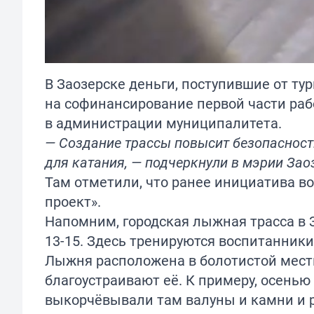
В Заозерске деньги, поступившие от ту
на софинансирование первой части ра
в администрации муниципалитета.
— Создание трассы повысит безопасност
для катания, — подчеркнули в мэрии Зао
Там отметили, что ранее инициатива в
проект».
Напомним, городская лыжная трасса в З
13-15. Здесь тренируются воспитанник
Лыжня расположена в болотистой мест
благоустраивают её. К примеру, осень
выкорчёвывали там валуны и камни и р