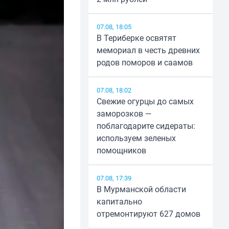
07.08, 18:05
В Териберке освятят
мемориал в честь древних
родов поморов и саамов
07.08, 18:02
Свежие огурцы до самых
заморозков —
поблагодарите сидераты:
используем зеленых
помощников
07.08, 17:39
В Мурманской области
капитально
отремонтируют 627 домов