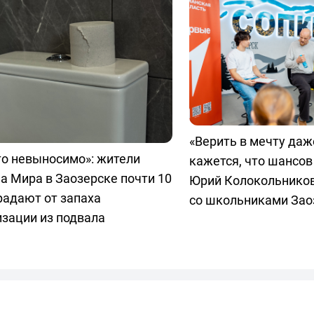
«Верить в мечту даж
то невыносимо»: жители
кажется, что шансов 
а Мира в Заозерске почти 10
Юрий Колокольников
радают от запаха
со школьниками Зао
зации из подвала