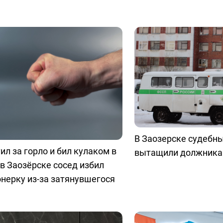
В Заозерске судебн
ил за горло и бил кулаком в
вытащили должника «
 в Заозёрске сосед избил
нерку из-за затянувшегося
а