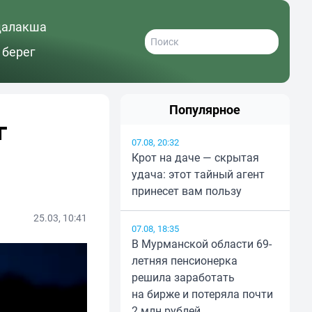
далакша
 берег
Популярное
г
07.08, 20:32
Крот на даче — скрытая
удача: этот тайный агент
принесет вам пользу
25.03, 10:41
07.08, 18:35
В Мурманской области 69-
летняя пенсионерка
решила заработать
на бирже и потеряла почти
2 млн рублей