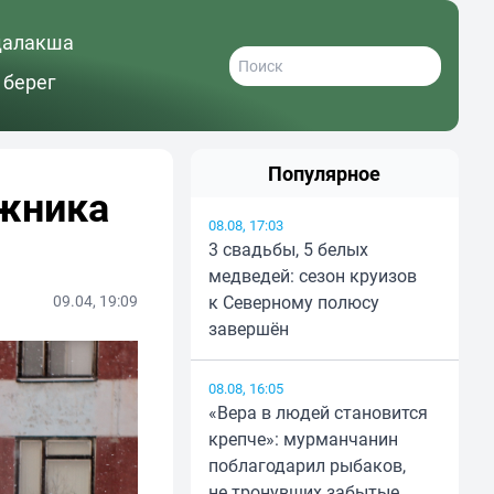
далакша
 берег
Популярное
жника
08.08, 17:03
3 свадьбы, 5 белых
медведей: сезон круизов
09.04, 19:09
к Северному полюсу
завершён
08.08, 16:05
«Вера в людей становится
крепче»: мурманчанин
поблагодарил рыбаков,
не тронувших забытые