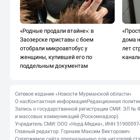
«Родные продали втайне»: в
«Прос
Заозерске приставы с боем
дома н
отобрали микроавтобус у
лет ст
женщины, купившей его по
канали
поддельным документам
Сетевое издание «Новости Мурманской области»
О нас
Контактная информация
Редакционная полити
Запись о государственной регистрации СМИ: ЭЛ № Ф
и массовых коммуникаций (Роскомнадзор)
Учредитель СМИ: ООО «Норд-Медиа», ИНН 51900097
Главный редактор: Горнаев Максим Викторович
Содержимое сайта предназначено для читателей ста