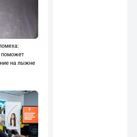
помеха:
г поможет
ние на лыжне