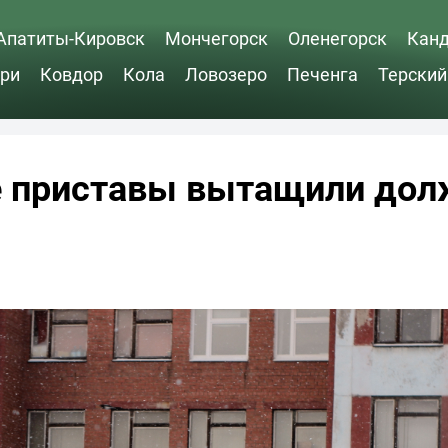
Апатиты-Кировск
Мончегорск
Оленегорск
Кан
ри
Ковдор
Кола
Ловозеро
Печенга
Терский
е приставы вытащили дол