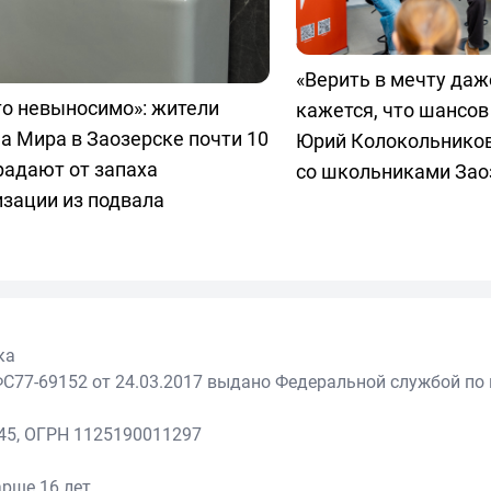
«Верить в мечту даж
то невыносимо»: жители
кажется, что шансов 
а Мира в Заозерске почти 10
Юрий Колокольников
радают от запаха
со школьниками Зао
зации из подвала
ка
С77-69152 от 24.03.2017 выдано Федеральной службой по 
45, ОГРН 1125190011297
рше 16 лет