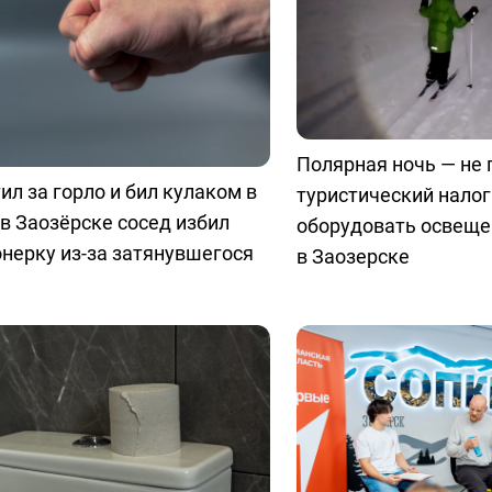
Полярная ночь — не 
ил за горло и бил кулаком в
туристический нало
 в Заозёрске сосед избил
оборудовать освеще
нерку из-за затянувшегося
в Заозерске
а