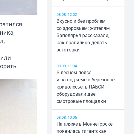
08.08, 12:02
Вкусно и без проблем
ратился
со здоровьем: жителям
ника,
Заполярья рассказали,
л,
как правильно делать
заготовки
жили
орить.
08.08, 11:04
В лесном поясе
и на подъёме в берёзовое
криволесье: в ПАБСИ
оборудовали две
смотровые площадки
08.08, 10:06
На пляже в Мончегорске
появилась гигантская