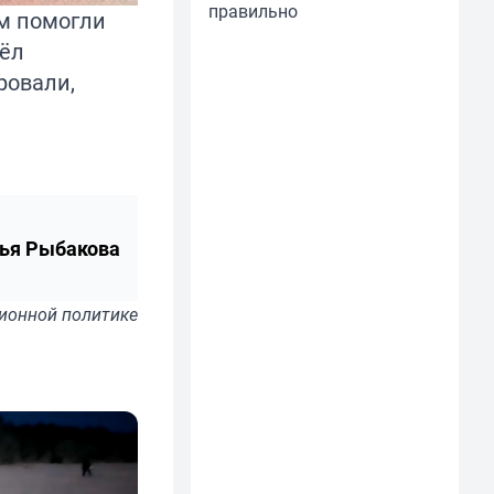
правильно
м помогли
шёл
ровали,
ья Рыбакова
ионной политике