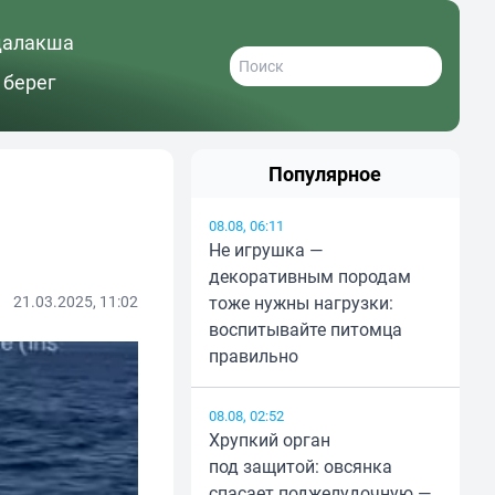
далакша
 берег
Популярное
08.08, 06:11
Не игрушка —
декоративным породам
21.03.2025, 11:02
тоже нужны нагрузки:
воспитывайте питомца
правильно
08.08, 02:52
Хрупкий орган
под защитой: овсянка
спасает поджелудочную —