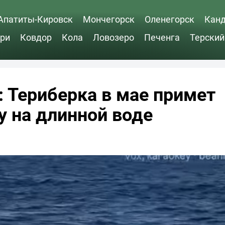
Апатиты-Кировск
Мончегорск
Оленегорск
Кан
ри
Ковдор
Кола
Ловозеро
Печенга
Терский
: Териберка в мае примет
у на длинной воде