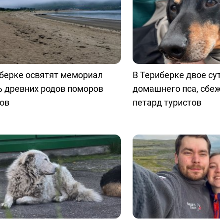
берке освятят мемориал
В Териберке двое су
ь древних родов поморов
домашнего пса, сбе
ов
петард туристов