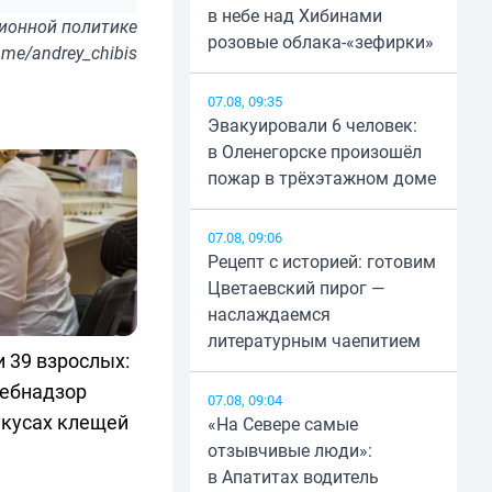
в небе над Хибинами
ионной политике
розовые облака-«зефирки»
t.me/andrey_chibis
07.08, 09:35
Эвакуировали 6 человек:
в Оленегорске произошёл
пожар в трёхэтажном доме
07.08, 09:06
Рецепт с историей: готовим
Цветаевский пирог —
наслаждаемся
литературным чаепитием
и 39 взрослых:
ебнадзор
07.08, 09:04
укусах клещей
«На Севере самые
отзывчивые люди»:
в Апатитах водитель