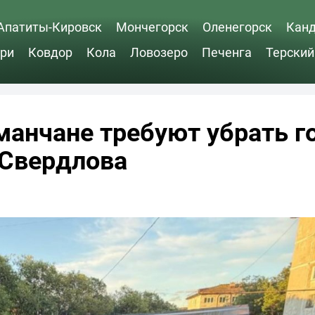
Апатиты-Кировск
Мончегорск
Оленегорск
Кан
ри
Ковдор
Кола
Ловозеро
Печенга
Терский
манчане требуют убрать г
 Свердлова