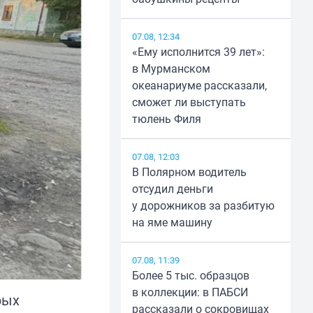
07.08, 12:34
«Ему исполнится 39 лет»:
в Мурманском
океанариуме рассказали,
сможет ли выступать
тюлень Филя
07.08, 12:03
В Полярном водитель
отсудил деньги
у дорожников за разбитую
на яме машину
07.08, 11:39
Более 5 тыс. образцов
в коллекции: в ПАБСИ
рых
рассказали о сокровищах