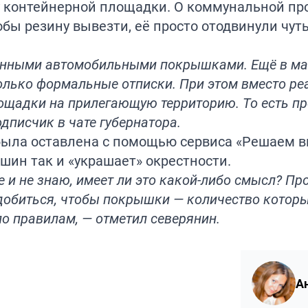
у контейнерной площадки. О коммунальной пр
обы резину вывезти, её просто отодвинули чут
танными автомобильными покрышками. Ещё в мае
только формальные отписки. При этом вместо ре
лощадки на прилегающую территорию. То есть пр
дписчик в чате губернатора.
была оставлена с помощью сервиса «Решаем в
 шин так и «украшает» окрестности.
 и не знаю, имеет ли это какой-либо смысл? Пр
добиться, чтобы покрышки — количество котор
по правилам, — отметил северянин.
А