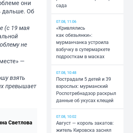
облеме они
сада
ь дальше. Об
07.08, 11:06
 (с 19 мая
«Кривлялись
как обезьянки»:
альной
мурманчанка устроила
облему не
взбучку в супермаркете
подросткам в масках
месте» —
07.08, 10:48
ошу взять
Пострадали 5 детей и 39
ых превышает
взрослых: мурманский
Роспотребнадзор раскрыл
данные об укусах клещей
07.08, 10:02
нна Светлова
Август — король закатов:
житель Кировска заснял