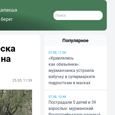
далакша
 берег
Популярное
рска
07.08, 11:06
 на
«Кривлялись
как обезьянки»:
мурманчанка устроила
взбучку в супермаркете
25.05, 11:39
подросткам в масках
07.08, 10:48
Пострадали 5 детей и 39
взрослых: мурманский
Роспотребнадзор раскрыл