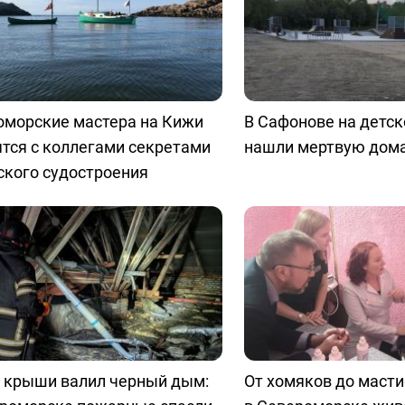
оморские мастера на Кижи
В Сафонове на детс
тся с коллегами секретами
нашли мертвую дом
ского судостроения
д крыши валил черный дым:
От хомяков до масти