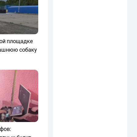
кой площадке
ашнюю собаку
фов: