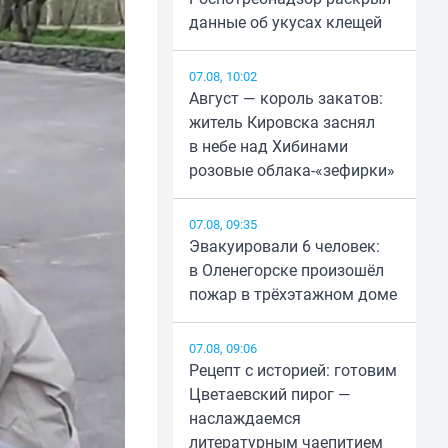
данные об укусах клещей
07.08, 10:02
Август — король закатов:
житель Кировска заснял
в небе над Хибинами
розовые облака-«зефирки»
07.08, 09:35
Эвакуировали 6 человек:
в Оленегорске произошёл
пожар в трёхэтажном доме
07.08, 09:06
Рецепт с историей: готовим
Цветаевский пирог —
наслаждаемся
литературным чаепитием