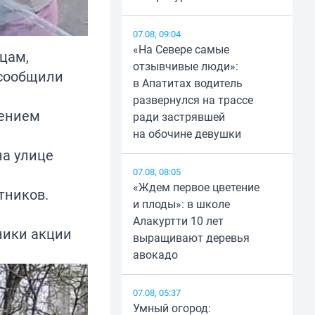
07.08, 09:04
«На Севере самые
цам,
отзывчивые люди»:
 сообщили
в Апатитах водитель
развернулся на трассе
лением
ради застрявшей
на обочине девушки
на улице
07.08, 08:05
«Ждем первое цветение
тников.
и плоды»: в школе
Алакуртти 10 лет
ники акции
выращивают деревья
авокадо
07.08, 05:37
Умный огород: