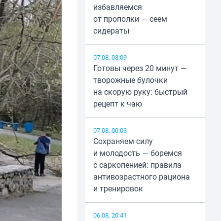
избавляемся
от прополки — сеем
сидераты
07.08, 03:09
Готовы через 20 минут —
творожные булочки
на скорую руку: быстрый
рецепт к чаю
07.08, 00:03
Сохраняем силу
и молодость — боремся
с саркопенией: правила
антивозрастного рациона
и тренировок
06.08, 20:41