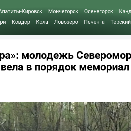
Апатиты-Кировск
Мончегорск
Оленегорск
Кан
ри
Ковдор
Кола
Ловозеро
Печенга
Терский
бра»: молодежь Северомо
вела в порядок мемориал